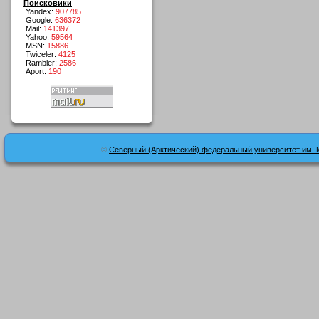
Поисковики
Yandex:
907785
Google:
636372
Mail:
141397
Yahoo:
59564
MSN:
15886
Twiceler:
4125
Rambler:
2586
Aport:
190
©
Северный (Арктический) федеральный университет им. 