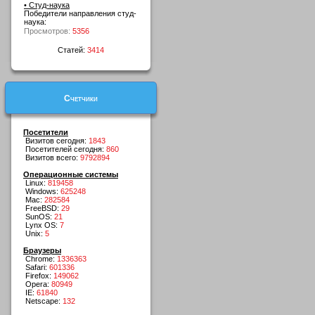
• Студ-наука
Победители направления студ-
наука:
Просмотров:
5356
Статей:
3414
Счетчики
Посетители
Визитов сегодня:
1843
Посетителей сегодня:
860
Визитов всего:
9792894
Операционные системы
Linux:
819458
Windows:
625248
Mac:
282584
FreeBSD:
29
SunOS:
21
Lynx OS:
7
Unix:
5
Браузеры
Chrome:
1336363
Safari:
601336
Firefox:
149062
Opera:
80949
IE:
61840
Netscape:
132