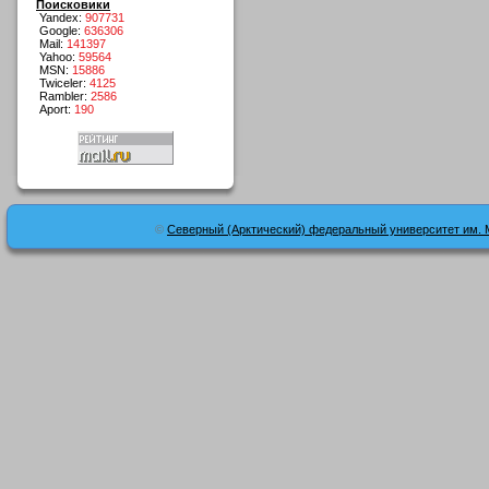
Поисковики
Yandex:
907731
Google:
636306
Mail:
141397
Yahoo:
59564
MSN:
15886
Twiceler:
4125
Rambler:
2586
Aport:
190
©
Северный (Арктический) федеральный университет им. 