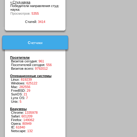
• Студ-наука
Победители направления студ-
наука:
Просмотров:
5355
Статей:
3414
Счетчики
Посетители
Визитов сегодня:
961
Посетителей сегодня:
556
Визитов всего:
9792012
Операционные системы
Linux:
819239
Windows:
625122
Mac:
282556
FreeBSD:
29
SunOS:
21
Lynx OS:
7
Unix:
5
Браузеры
Chrome:
1335978
Safari:
601209
Firefox:
149062
Opera:
80949
IE:
61840
Netscape:
132