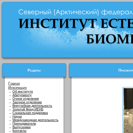
Разделы
Просмотр
Главная
Информация
→
Об институте
→
Абитуриенту
→
Очное отделение
→
Заочное отделение
→
Внеучебная деятельность
→
Золотой Фонд ИЕНБ
→
Социальная поддержка
→
Наука
→
Международная деятельность
→
Преподаватели
→
Выпускники
→
Контакты