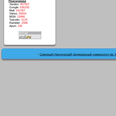
Поисковики
Yandex:
907507
Google:
636200
Mail:
141397
Yahoo:
59564
MSN:
15886
Twiceler:
4125
Rambler:
2586
Aport:
190
©
Северный (Арктический) федеральный университет им. 