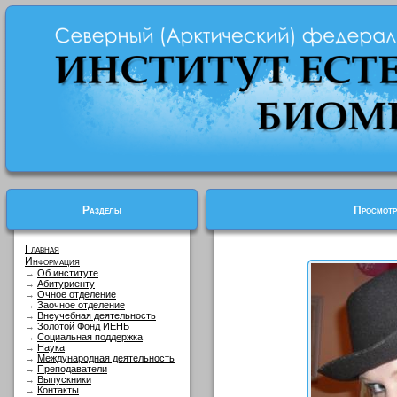
Разделы
Просмотр
Главная
Информация
→
Об институте
→
Абитуриенту
→
Очное отделение
→
Заочное отделение
→
Внеучебная деятельность
→
Золотой Фонд ИЕНБ
→
Социальная поддержка
→
Наука
→
Международная деятельность
→
Преподаватели
→
Выпускники
→
Контакты