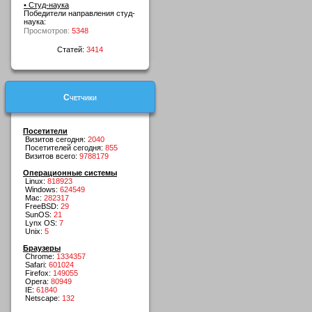
• Студ-наука
Победители направления студ-
наука:
Просмотров:
5348
Статей:
3414
Счетчики
Посетители
Визитов сегодня:
2040
Посетителей сегодня:
855
Визитов всего:
9788179
Операционные системы
Linux:
818923
Windows:
624549
Mac:
282317
FreeBSD:
29
SunOS:
21
Lynx OS:
7
Unix:
5
Браузеры
Chrome:
1334357
Safari:
601024
Firefox:
149055
Opera:
80949
IE:
61840
Netscape:
132