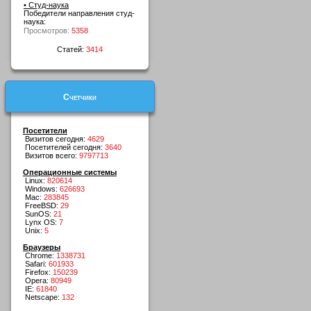
• Студ-наука
Победители направления студ-
наука:
Просмотров:
5358
Статей:
3414
Счетчики
Посетители
Визитов сегодня:
4629
Посетителей сегодня:
3640
Визитов всего:
9797713
Операционные системы
Linux:
820614
Windows:
626693
Mac:
283845
FreeBSD:
29
SunOS:
21
Lynx OS:
7
Unix:
5
Браузеры
Chrome:
1338731
Safari:
601933
Firefox:
150239
Opera:
80949
IE:
61840
Netscape:
132