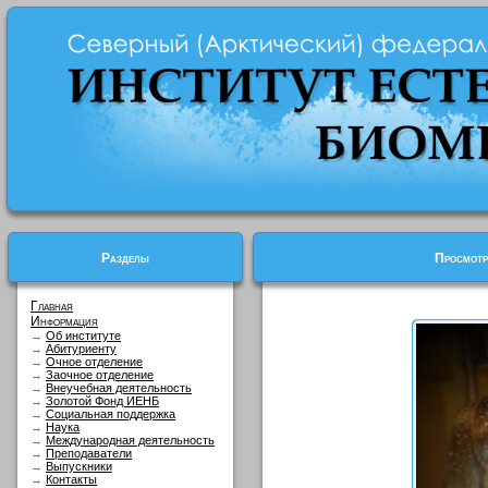
Разделы
Просмотр
Главная
Информация
→
Об институте
→
Абитуриенту
→
Очное отделение
→
Заочное отделение
→
Внеучебная деятельность
→
Золотой Фонд ИЕНБ
→
Социальная поддержка
→
Наука
→
Международная деятельность
→
Преподаватели
→
Выпускники
→
Контакты