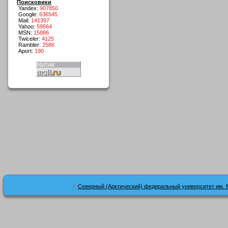
Поисковики
Yandex:
907850
Google:
636545
Mail:
141397
Yahoo:
59564
MSN:
15886
Twiceler:
4125
Rambler:
2586
Aport:
190
©
Северный (Арктический) федеральный университет им. 