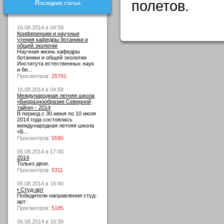
полетов.
Последние статьи
16.08.2014 в 04:59
Конференции и научные
чтения кафедры ботаники и
общей экологии
Научная жизнь кафедры
ботаники и общей экологии
Института естественных наук
и би...
Просмотров:
25791
16.08.2014 в 04:58
Международная летняя школа
«Биоразнообразие Северной
тайги» - 2014
В период с 30 июня по 10 июля
2014 года состоялась
международная летняя школа
«Б...
Просмотров:
5590
06.08.2014 в 17:00
2014
Только двое.
Просмотров:
5311
06.08.2014 в 16:40
• Студ-арт
Победители направления студ-
арт:
Просмотров:
5185
06.08.2014 в 16:39