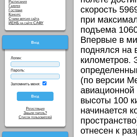
Расписания
Галерея
скорость 596
Гостевая
Конкурс
при максима
Старая версия сайта
ИЕНБ на сайте САФУ
подъема 1060
Впервые в ми
Вход
поднялся на 
километров. Э
Логин:
определенны
Пароль:
(по версии 
Запомнить меня:
авиационной
высоты 100 к
начинается к
Регистрация
Забыли пароль?
Список пользователей
пространство
отнесен к ра