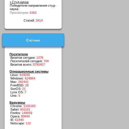
• Студ-наука
Победители направления студ-
наука:
Просмотров:
5352
Статей:
3414
Счетчики
Посетители
Визитов сегодня:
1378
Посетителей сегодня:
709
Визитов всего:
9790457
Операционные системы
Linux:
819045
Windows:
624864
Mac:
282441
FreeBSD:
29
SunOS:
21
Lynx OS:
7
Unix:
5
Браузеры
Chrome:
1335183
Safari:
601101
Firefox:
149059
Opera:
80949
IE:
61840
Netscape:
132