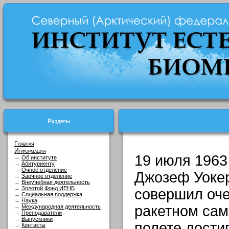
Разделы
Главная
Информация
19 июля 1963
→
Об институте
→
Абитуриенту
→
Очное отделение
Джозеф Уокер
→
Заочное отделение
→
Внеучебная деятельность
→
Золотой Фонд ИЕНБ
совершил оче
→
Социальная поддержка
→
Наука
ракетном сам
→
Международная деятельность
→
Преподаватели
→
Выпускники
полете дости
→
Контакты