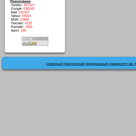
Поисковики
Yandex:
907621
Google:
636240
Mail:
141397
Yahoo:
59564
MSN:
15886
Twiceler:
4125
Rambler:
2586
Aport:
190
©
Северный (Арктический) федеральный университет им. 