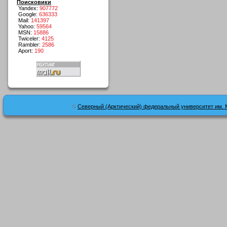
Поисковики
Yandex:
907772
Google:
636333
Mail:
141397
Yahoo:
59564
MSN:
15886
Twiceler:
4125
Rambler:
2586
Aport:
190
©
Северный (Арктический) федеральный университет им. 