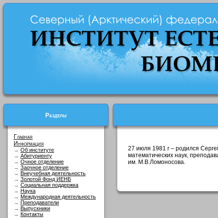
Разделы
Главная
Информация
27 июля 1981 г – родился Серге
→
Об институте
математических наук, препода
→
Абитуриенту
→
Очное отделение
им. М.В.Ломоносова.
→
Заочное отделение
→
Внеучебная деятельность
→
Золотой Фонд ИЕНБ
→
Социальная поддержка
→
Наука
→
Международная деятельность
→
Преподаватели
→
Выпускники
→
Контакты