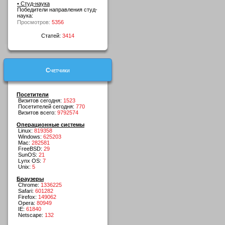
• Студ-наука
Победители направления студ-
наука:
Просмотров:
5356
Статей:
3414
Счетчики
Посетители
Визитов сегодня:
1523
Посетителей сегодня:
770
Визитов всего:
9792574
Операционные системы
Linux:
819358
Windows:
625203
Mac:
282581
FreeBSD:
29
SunOS:
21
Lynx OS:
7
Unix:
5
Браузеры
Chrome:
1336225
Safari:
601282
Firefox:
149062
Opera:
80949
IE:
61840
Netscape:
132