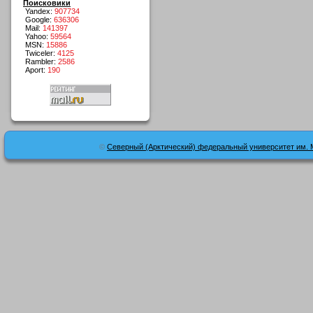
Поисковики
Yandex:
907734
Google:
636306
Mail:
141397
Yahoo:
59564
MSN:
15886
Twiceler:
4125
Rambler:
2586
Aport:
190
©
Северный (Арктический) федеральный университет им. 