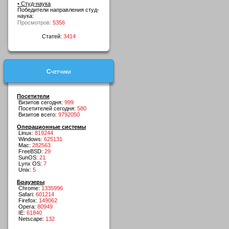
• Студ-наука
Победители направления студ-
наука:
Просмотров:
5356
Статей:
3414
Счетчики
Посетители
Визитов сегодня:
999
Посетителей сегодня:
580
Визитов всего:
9792050
Операционные системы
Linux:
819244
Windows:
625131
Mac:
282563
FreeBSD:
29
SunOS:
21
Lynx OS:
7
Unix:
5
Браузеры
Chrome:
1335996
Safari:
601214
Firefox:
149062
Opera:
80949
IE:
61840
Netscape:
132