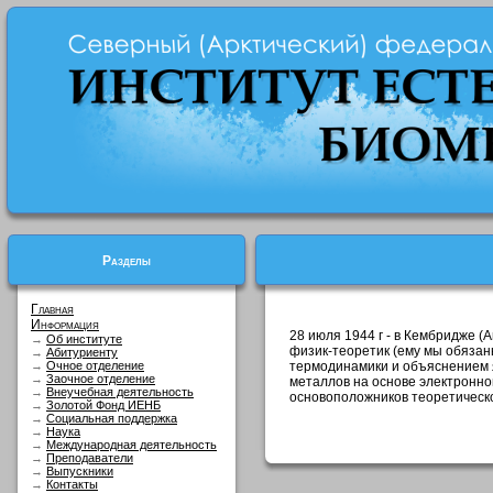
Разделы
Главная
Информация
28 июля 1944 г - в Кембридже (
→
Об институте
физик-теоретик (ему мы обязан
→
Абитуриенту
→
Очное отделение
термодинамики и объяснением 
→
Заочное отделение
металлов на основе электронно
→
Внеучебная деятельность
основоположников теоретическ
→
Золотой Фонд ИЕНБ
→
Социальная поддержка
→
Наука
→
Международная деятельность
→
Преподаватели
→
Выпускники
→
Контакты