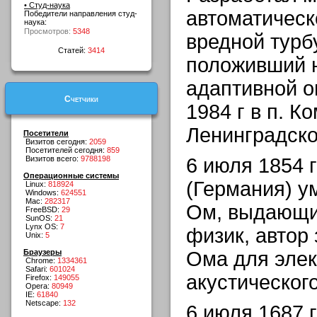
• Студ-наука
автоматическ
Победители направления студ-
наука:
Просмотров:
5348
вредной турб
Статей:
3414
положивший 
адаптивной о
Счетчики
1984 г в п. К
Ленинградско
Посетители
Визитов сегодня:
2059
Посетителей сегодня:
859
Визитов всего:
9788198
6 июля 1854 
Операционные системы
(Германия) у
Linux:
818924
Windows:
624551
Mac:
282317
Ом, выдающи
FreeBSD:
29
SunOS:
21
Lynx OS:
7
физик, автор
Unix:
5
Браузеры
Ома для элек
Chrome:
1334361
Safari:
601024
акустическог
Firefox:
149055
Opera:
80949
IE:
61840
Netscape:
132
6 июля 1687 