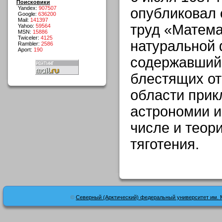
Поисковики
Yandex:
907507
опубликовал 
Google:
636200
Mail:
141397
труд «Матема
Yahoo:
59564
MSN:
15886
Twiceler:
4125
натуральной
Rambler:
2586
Aport:
190
содержавший
блестящих от
области прик
астрономии и
числе и теор
тяготения.
©
Северный (Арктический) федеральный университет им. 