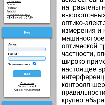
Расписания
Галерея
направлены н
Гостевая
Конкурс
высокоточных
Старая версия сайта
ИЕНБ на сайте САФУ
оптико-элект
измерения и 
Вход
машиностроен
оптической 
Логин:
частности, в
Пароль:
широко прим
Запомнить меня:
настоящее в
интерференц
контроля шер
Регистрация
Забыли пароль?
Список пользователей
правильност
крупногабар