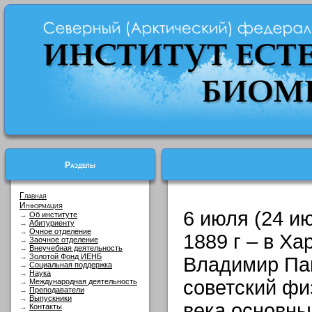
Разделы
Главная
Информация
6 июля (24 ию
→
Об институте
→
Абитуриенту
→
Очное отделение
1889 г – в Ха
→
Заочное отделение
→
Внеучебная деятельность
→
Золотой Фонд ИЕНБ
Владимир Па
→
Социальная поддержка
→
Наука
советский физ
→
Международная деятельность
→
Преподаватели
→
Выпускники
века основны
→
Контакты