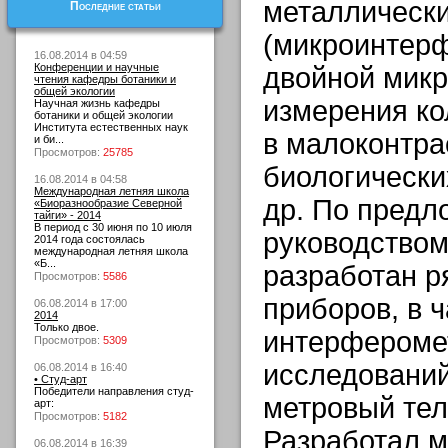
металлически
Последние статьи
(микроинтер
16.08.2014 в 04:59
Конференции и научные
двойной микр
чтения кафедры ботаники и
общей экологии
измерения ко
Научная жизнь кафедры
ботаники и общей экологии
Института естественных наук
в малоконтра
и би...
Просмотров:
25785
биологически
16.08.2014 в 04:58
Международная летняя школа
др. По предл
«Биоразнообразие Северной
тайги» - 2014
В период с 30 июня по 10 июля
руководством
2014 года состоялась
международная летняя школа
«Б...
разработан р
Просмотров:
5586
приборов, в 
06.08.2014 в 17:00
2014
Только двое.
интерфероме
Просмотров:
5309
исследований
06.08.2014 в 16:40
• Студ-арт
Победители направления студ-
метровый тел
арт:
Просмотров:
5182
Разработал м
06.08.2014 в 16:39