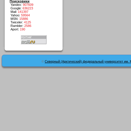
Поисковики
Yandex:
907609
Google:
636223
Mail:
141397
Yahoo:
59564
MSN:
15886
Twiceler:
4125
Rambler:
2586
Aport:
190
©
Северный (Арктический) федеральный университет им. 