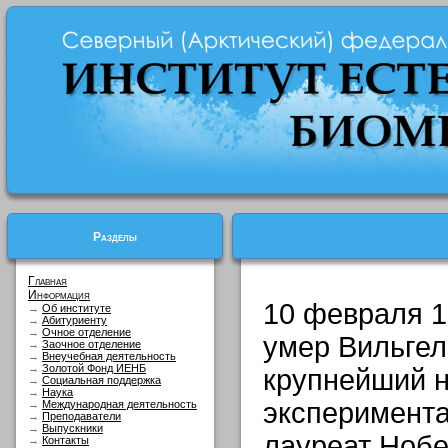
Разделы
Главная
Информация
10 февраля 1
→
Об институте
→
Абитуриенту
→
Очное отделение
умер Вильгел
→
Заочное отделение
→
Внеучебная деятельность
→
Золотой Фонд ИЕНБ
крупнейший 
→
Социальная поддержка
→
Наука
эксперимента
→
Международная деятельность
→
Преподаватели
→
Выпускники
лауреат Нобе
→
Контакты