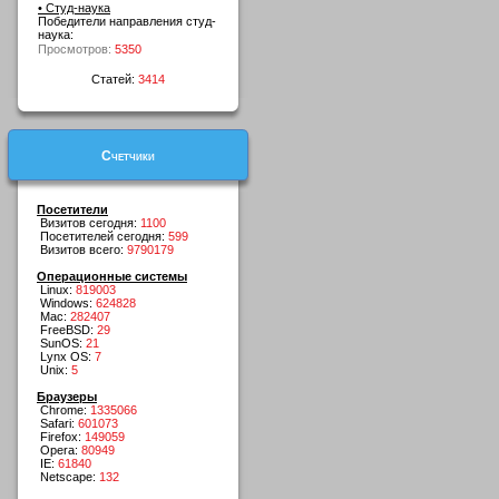
• Студ-наука
Победители направления студ-
наука:
Просмотров:
5350
Статей:
3414
Счетчики
Посетители
Визитов сегодня:
1100
Посетителей сегодня:
599
Визитов всего:
9790179
Операционные системы
Linux:
819003
Windows:
624828
Mac:
282407
FreeBSD:
29
SunOS:
21
Lynx OS:
7
Unix:
5
Браузеры
Chrome:
1335066
Safari:
601073
Firefox:
149059
Opera:
80949
IE:
61840
Netscape:
132