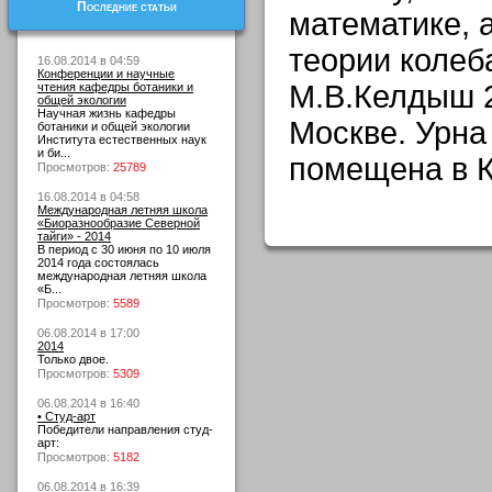
Последние статьи
математике, 
теории колеб
16.08.2014 в 04:59
Конференции и научные
М.В.Келдыш 2
чтения кафедры ботаники и
общей экологии
Научная жизнь кафедры
Москве. Урна
ботаники и общей экологии
Института естественных наук
и би...
помещена в К
Просмотров:
25789
16.08.2014 в 04:58
Международная летняя школа
«Биоразнообразие Северной
тайги» - 2014
В период с 30 июня по 10 июля
2014 года состоялась
международная летняя школа
«Б...
Просмотров:
5589
06.08.2014 в 17:00
2014
Только двое.
Просмотров:
5309
06.08.2014 в 16:40
• Студ-арт
Победители направления студ-
арт:
Просмотров:
5182
06.08.2014 в 16:39