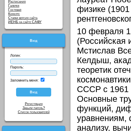
Расписания
Галерея
физике (1901 
Гостевая
Конкурс
рентгеновско
Старая версия сайта
ИЕНБ на сайте САФУ
10 февраля 19
(Российская 
Вход
Мстислав Вс
Логин:
Келдыш, акад
Пароль:
теоретик оте
космонавтики
Запомнить меня:
СССР с 1961 
Основные тру
Регистрация
функций, ди
Забыли пароль?
Список пользователей
уравнениям,
анализу, выч