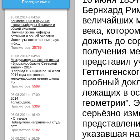
Последние статьи
Бернхард Рим
16.08.2014 в 04:59
величайших м
Конференции и научные
чтения кафедры ботаники и
века, которо
общей экологии
Научная жизнь кафедры
ботаники и общей экологии
дожить до со
Института естественных наук
и би...
Просмотров:
25789
получения ме
16.08.2014 в 04:58
представил у
Международная летняя школа
«Биоразнообразие Северной
тайги» - 2014
Геттингенско
В период с 30 июня по 10 июля
2014 года состоялась
международная летняя школа
пробный докл
«Б...
Просмотров:
5589
лежащих в о
06.08.2014 в 17:00
2014
геометрии". 
Только двое.
Просмотров:
5309
серьёзно из
06.08.2014 в 16:40
• Студ-арт
представлени
Победители направления студ-
арт:
Просмотров:
5182
указавшая на
06.08.2014 в 16:39