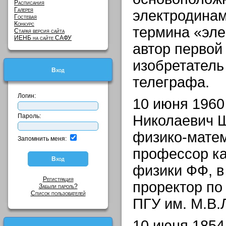
Расписания
Галерея
электродинам
Гостевая
Конкурс
термина «эле
Старая версия сайта
ИЕНБ на сайте САФУ
автор первой
изобретатель
Вход
телеграфа.
Логин:
10 июня 1960
Пароль:
Николаевич Ш
физико-матем
Запомнить меня:
профессор к
физики ФФ, в 
Регистрация
проректор по
Забыли пароль?
Список пользователей
ПГУ им. М.В.
10 июня 1854 