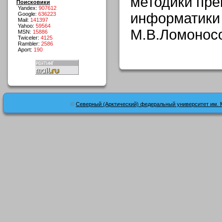
методики пр
Поисковики
Yandex:
907612
информатики
Google:
636223
Mail:
141397
Yahoo:
59564
М.В.Ломонос
MSN:
15886
Twiceler:
4125
Rambler:
2586
Aport:
190
©
Северный (Арктический) федеральный университет им. 