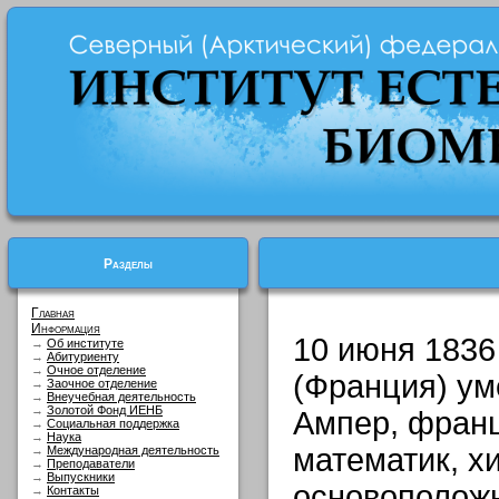
Разделы
Главная
Информация
10 июня 1836 
→
Об институте
→
Абитуриенту
→
Очное отделение
(Франция) у
→
Заочное отделение
→
Внеучебная деятельность
→
Золотой Фонд ИЕНБ
Ампер, франц
→
Социальная поддержка
→
Наука
математик, хи
→
Международная деятельность
→
Преподаватели
→
Выпускники
основополож
→
Контакты