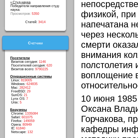
непосредстве
• Студ-наука
Победители направления студ-
наука:
физикой, при
Просмотров:
5350
напечатана н
Статей:
3414
через несколь
смерти оказа
Счетчики
внимания кол
Посетители
Визитов сегодня:
1146
полстолетия 
Посетителей сегодня:
620
Визитов всего:
9790225
воплощение 
Операционные системы
Linux:
819005
относительно
Windows:
624835
Mac:
282412
FreeBSD:
29
SunOS:
21
10 июня 1985
Lynx OS:
7
Unix:
5
Оксана Влад
Браузеры
Chrome:
1335084
Горчакова, п
Safari:
601075
Firefox:
149059
Opera:
80949
кафедры инф
IE:
61840
Netscape:
132