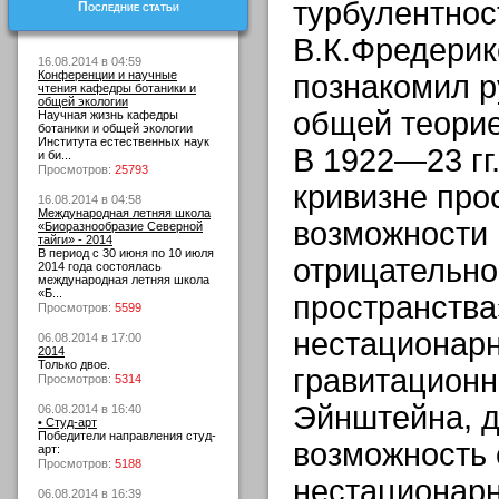
турбулентнос
Последние статьи
В.К.Фредери
16.08.2014 в 04:59
Конференции и научные
познакомил р
чтения кафедры ботаники и
общей экологии
общей теорие
Научная жизнь кафедры
ботаники и общей экологии
Института естественных наук
В 1922—23 гг.
и би...
Просмотров:
25793
кривизне про
16.08.2014 в 04:58
Международная летняя школа
возможности 
«Биоразнообразие Северной
тайги» - 2014
В период с 30 июня по 10 июля
отрицательно
2014 года состоялась
международная летняя школа
«Б...
пространств
Просмотров:
5599
нестационар
06.08.2014 в 17:00
2014
Только двое.
гравитационн
Просмотров:
5314
Эйнштейна, д
06.08.2014 в 16:40
• Студ-арт
Победители направления студ-
возможность
арт:
Просмотров:
5188
нестационар
06.08.2014 в 16:39