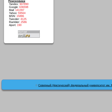
Поисковики
Yandex:
907890
Google:
636598
Mail:
141397
Yahoo:
59564
MSN:
15886
Twiceler:
4125
Rambler:
2586
Aport:
190
©
Северный (Арктический) федеральный университет им. 