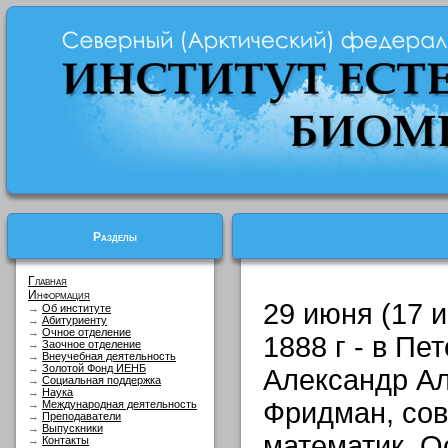
Разделы
Главная
Информация
29 июня (17 и
→
Об институте
→
Абитуриенту
→
Очное отделение
1888 г - в Пе
→
Заочное отделение
→
Внеучебная деятельность
→
Золотой Фонд ИЕНБ
Александр А
→
Социальная поддержка
→
Наука
Фридман, сов
→
Международная деятельность
→
Преподаватели
→
Выпускники
математик. О
→
Контакты