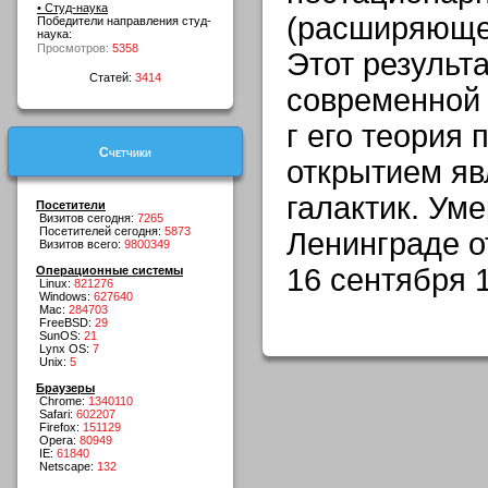
• Студ-наука
(расширяюще
Победители направления студ-
наука:
Просмотров:
5358
Этот результа
Статей:
3414
современной 
г его теория
Счетчики
открытием яв
галактик. Ум
Посетители
Визитов сегодня:
7265
Посетителей сегодня:
5873
Ленинграде о
Визитов всего:
9800349
16 сентября 1
Операционные системы
Linux:
821276
Windows:
627640
Mac:
284703
FreeBSD:
29
SunOS:
21
Lynx OS:
7
Unix:
5
Браузеры
Chrome:
1340110
Safari:
602207
Firefox:
151129
Opera:
80949
IE:
61840
Netscape:
132