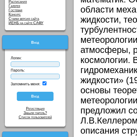
Расписания
Галерея
области мех
Гостевая
Конкурс
жидкости, те
Старая версия сайта
ИЕНБ на сайте САФУ
турбулентнос
метеорологии
Вход
атмосферы, р
космологии. 
Логин:
гидромехани
Пароль:
жидкости» (1
Запомнить меня:
основы теоре
метеорологии.
предложил со
Регистрация
Забыли пароль?
Список пользователей
Л.В.Келлеро
описания стр