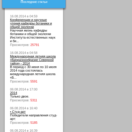
Последние статьи
16.08.2014 в 04:59
Конференции и научные
чтения кафедры ботаники и
общей экологии
Научная жизнь кафедры
ботаники и общей экологии
Института естественных наук
и би...
Просмотров:
25791
16.08.2014 в 04:58
Международная летняя школа
«Биоразнообразие Северной
тайги» - 2014
В период с 30 июня по 10 июля
2014 года состоялась
международная летняя школа
«Б...
Просмотров:
5591
06.08.2014 в 17:00
2014
Только двое.
Просмотров:
5311
06.08.2014 в 16:40
• Студ-арт
Победители направления студ-
арт:
Просмотров:
5185
06.08.2014 в 16:39