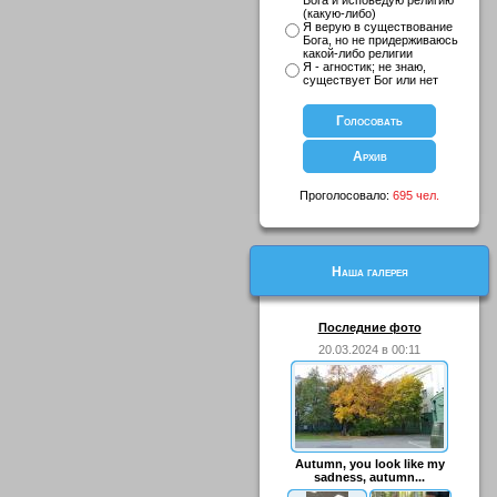
Бога и исповедую религию
(какую-либо)
Я верую в существование
Бога, но не придерживаюсь
какой-либо религии
Я - агностик; не знаю,
существует Бог или нет
Проголосовало:
695 чел.
Наша галерея
Последние фото
20.03.2024 в 00:11
Autumn, you look like my
sadness, autumn...