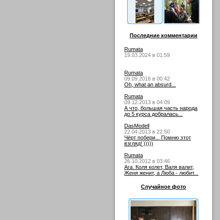
Последние комментарии
Rumata
19.03.2024 в 01:59
Rumata
09.09.2016 в 00:42
Oh, what an absurd...
Rumata
09.12.2013 в 04:09
А что, большая часть народа
до 5 курса добралась...
DasModell
22.04.2013 в 22:50
Чёрт побери... Помню этот
взгляд! )))))
Rumata
26.10.2012 в 03:46
Ага. Коля колет, Валя валит,
Женя женит, а Люба - любит...
Случайное фото