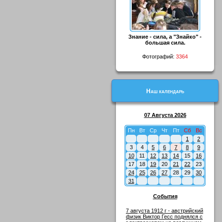
Знание - сила, а "Знайко" -
большая сила.
Фотографий:
3364
Наш календарь
07 Августа 2026
Пн
Вт
Ср
Чт
Пт
Сб
Вс
1
2
3
4
5
6
7
8
9
10
11
12
13
14
15
16
17
18
19
20
21
22
23
24
25
26
27
28
29
30
31
События
7 августа 1912 г - австрийский
физик Виктор Гесс поднялся с