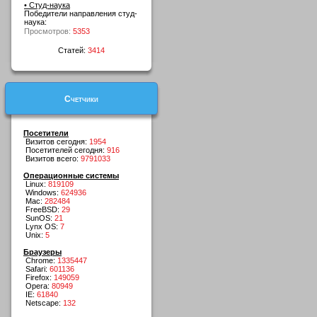
• Студ-наука
Победители направления студ-
наука:
Просмотров:
5353
Статей:
3414
Счетчики
Посетители
Визитов сегодня:
1954
Посетителей сегодня:
916
Визитов всего:
9791033
Операционные системы
Linux:
819109
Windows:
624936
Mac:
282484
FreeBSD:
29
SunOS:
21
Lynx OS:
7
Unix:
5
Браузеры
Chrome:
1335447
Safari:
601136
Firefox:
149059
Opera:
80949
IE:
61840
Netscape:
132