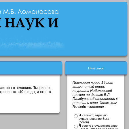
Наш опрос
Повторим через 14 лет
знаменитый опрос
 автор т.н. «машины Тьюринга»,
лауреата Нобелевской
роенных в 40-е годы, и «теста
премии по физике В.Л.
Гинзбурга об отношении к
религии и вере. Итак, кем
Вы себя считаете:
Я - атеист, отрицаю
существование Бога
(богов)
Я верую в существование