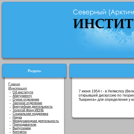
Разделы
Главная
Информация
7 июня 1954 г - в Уилмслоу (Ве
→
Об институте
открывшей дискуссию по теории
→
Абитуриенту
→
Очное отделение
Тьюринга» для определения у к
→
Заочное отделение
→
Внеучебная деятельность
→
Золотой Фонд ИЕНБ
→
Социальная поддержка
→
Наука
→
Международная деятельность
→
Преподаватели
→
Выпускники
→
Контакты