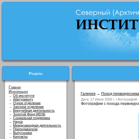
Разделы
Главная
Информация
Галерея
→
Поход первокурсник
→
Об институте
→
Абитуриенту
Дата: 17 Июня 2006 г. | Фотографий:
→
Очное отделение
Фотографии с похода первокурсн
→
Заочное отделение
→
Внеучебная деятельность
→
Золотой Фонд ИЕНБ
→
Социальная поддержка
→
Наука
→
Международная деятельность
→
Преподаватели
→
Выпускники
→
Контакты