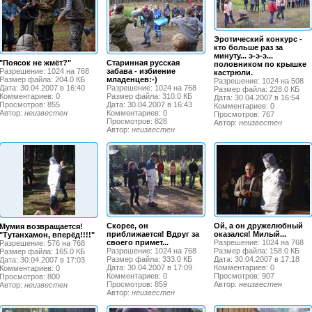
Эротический конкурс -
кто больше раз за
минуту... э-э-э...
"Поясок не жмёт?"
Старинная русская
половником по крышке
Разрешение: 1024 на 768
забава - избиение
кастрюли.
Размер файла: 204.0 КБ
младенцев:-)
Разрешение: 1024 на 508
Дата: 30.04.2007 в 16:40
Разрешение: 1024 на 768
Размер файла: 228.0 КБ
Комментариев: 0
Размер файла: 310.0 КБ
Дата: 30.04.2007 в 16:54
Просмотров: 855
Дата: 30.04.2007 в 16:43
Комментариев: 0
Автор:
неизвестен
Комментариев: 0
Просмотров: 767
Просмотров: 828
Автор:
неизвестен
Автор:
неизвестен
Скорее, он
Ой, а он дружелюбный
Мумия возвращается!
приближается! Вдруг за
оказался! Милый...
"Тутанхамон, вперёд!!!!"
своего примет...
Разрешение: 1024 на 768
Разрешение: 576 на 768
Разрешение: 1024 на 768
Размер файла: 158.0 КБ
Размер файла: 165.0 КБ
Размер файла: 333.0 КБ
Дата: 30.04.2007 в 17:18
Дата: 30.04.2007 в 17:03
Дата: 30.04.2007 в 17:09
Комментариев: 0
Комментариев: 0
Комментариев: 0
Просмотров: 907
Просмотров: 800
Просмотров: 859
Автор:
неизвестен
Автор:
неизвестен
Автор:
неизвестен