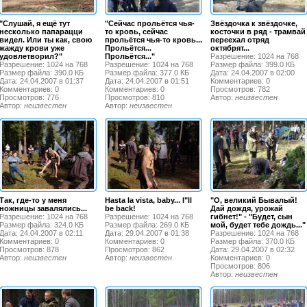
"Слушай, я ещё тут
"Сейчас прольётся чья-
Звёздочка к звёздочке,
несколько папарацци
то кровь, сейчас
косточки в ряд - трамвай
видел. Или ты как, свою
прольётся чья-то кровь...
переехал отряд
жажду крови уже
Прольётся...
октябрят...
удовлетворил?"
Прольётся..."
Разрешение: 1024 на 768
Разрешение: 1024 на 768
Разрешение: 1024 на 768
Размер файла: 399.0 КБ
Размер файла: 390.0 КБ
Размер файла: 377.0 КБ
Дата: 24.04.2007 в 02:00
Дата: 24.04.2007 в 01:37
Дата: 24.04.2007 в 01:51
Комментариев: 0
Комментариев: 0
Комментариев: 0
Просмотров: 782
Просмотров: 776
Просмотров: 810
Автор:
неизвестен
Автор:
неизвестен
Автор:
неизвестен
Так, где-то у меня
Hasta la vista, baby... I"ll
"О, великий Бывалый!
ножницы завалялись...
be back!
Дай дождя, урожай
Разрешение: 1024 на 768
Разрешение: 1024 на 768
гибнет!" - "Будет, сын
Размер файла: 324.0 КБ
Размер файла: 269.0 КБ
мой, будет тебе дождь..."
Дата: 24.04.2007 в 02:11
Дата: 29.04.2007 в 01:38
Разрешение: 1024 на 768
Комментариев: 0
Комментариев: 0
Размер файла: 370.0 КБ
Просмотров: 878
Просмотров: 862
Дата: 29.04.2007 в 02:32
Автор:
неизвестен
Автор:
неизвестен
Комментариев: 0
Просмотров: 806
Автор:
неизвестен