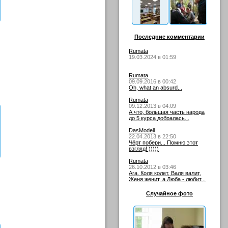
Последние комментарии
Rumata
19.03.2024 в 01:59
Rumata
09.09.2016 в 00:42
Oh, what an absurd...
Rumata
09.12.2013 в 04:09
А что, большая часть народа
до 5 курса добралась...
DasModell
22.04.2013 в 22:50
Чёрт побери... Помню этот
взгляд! )))))
Rumata
26.10.2012 в 03:46
Ага. Коля колет, Валя валит,
Женя женит, а Люба - любит...
Случайное фото