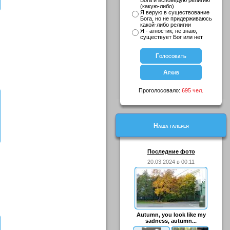
Бога и исповедую религию
(какую-либо)
Я верую в существование
Бога, но не придерживаюсь
какой-либо религии
Я - агностик; не знаю,
существует Бог или нет
Проголосовало:
695 чел.
Наша галерея
Последние фото
20.03.2024 в 00:11
Autumn, you look like my
sadness, autumn...