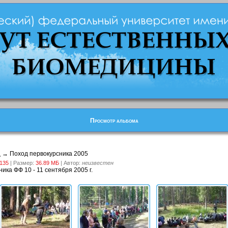
Просмотр альбома
а
→ Поход первокурсника 2005
135
| Размер:
36.89 MБ
| Автор:
неизвестен
ика ФФ 10 - 11 сентября 2005 г.