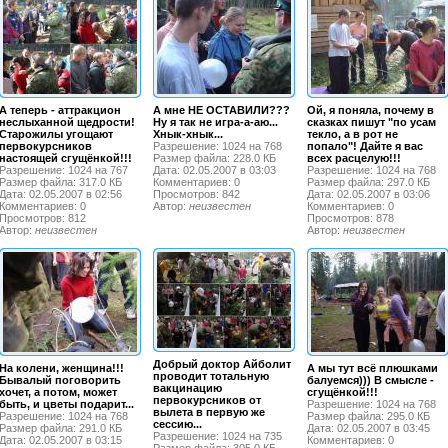
А теперь - аттракцион
А мне НЕ ОСТАВИЛИ???
Ой, я поняла, почему в
неслыханной щедрости!
Ну я так не игра-а-аю...
сказках пишут "по усам
Старожилы угощают
Хнык-хнык...
текло, а в рот не
первокурсников
Разрешение: 1024 на 768
попало"! Дайте я вас
настоящей сгущёнкой!!!
Размер файла: 228.0 КБ
всех расцелую!!!
Разрешение: 1024 на 767
Дата: 02.05.2007 в 03:03
Разрешение: 1024 на 768
Размер файла: 317.0 КБ
Комментариев: 0
Размер файла: 297.0 КБ
Дата: 02.05.2007 в 02:56
Просмотров: 842
Дата: 02.05.2007 в 03:06
Комментариев: 0
Автор:
неизвестен
Комментариев: 0
Просмотров: 812
Просмотров: 878
Автор:
неизвестен
Автор:
неизвестен
Добрый доктор Айболит
На колени, женщина!!!
А мы тут всё плюшками
проводит тотальную
Бывалый поговорить
балуемся))) В смысле -
вакцинацию
хочет, а потом, может
сгущёнкой!!!
первокурсников от
быть, и цветы подарит...
Разрешение: 1024 на 768
вылета в первую же
Разрешение: 1024 на 768
Размер файла: 295.0 КБ
сессию...
Размер файла: 291.0 КБ
Дата: 02.05.2007 в 03:45
Разрешение: 1024 на 735
Дата: 02.05.2007 в 03:15
Комментариев: 0