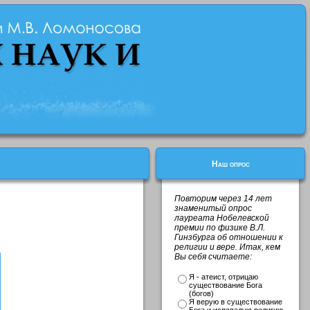
Наш опрос
Повторим через 14 лет
знаменитый опрос
лауреата Нобелевской
премии по физике В.Л.
Гинзбурга об отношении к
религии и вере. Итак, кем
Вы себя считаете:
Я - атеист, отрицаю
существование Бога
(богов)
Я верую в существование