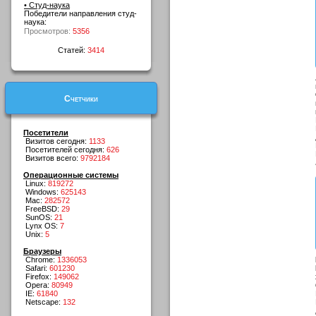
• Студ-наука
Победители направления студ-
наука:
Просмотров:
5356
Статей:
3414
Счетчики
Посетители
Визитов сегодня:
1133
Посетителей сегодня:
626
Визитов всего:
9792184
Операционные системы
Linux:
819272
Windows:
625143
Mac:
282572
FreeBSD:
29
SunOS:
21
Lynx OS:
7
Unix:
5
Браузеры
Chrome:
1336053
Safari:
601230
Firefox:
149062
Opera:
80949
IE:
61840
Netscape:
132