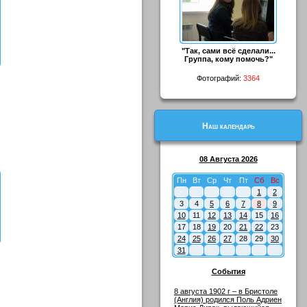
"Так, сами всё сделали...
Группа, кому помочь?"
Фотографий:
3364
Наш календарь
08 Августа 2026
Пн
Вт
Ср
Чт
Пт
Сб
Вс
1
2
3
4
5
6
7
8
9
10
11
12
13
14
15
16
17
18
19
20
21
22
23
24
25
26
27
28
29
30
31
События
8 августа 1902 г – в Бристоле
(Англия) родился Поль Адриен