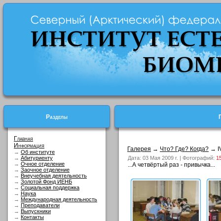
Разделы
Главная
Информация
Галерея
→
Что? Где? Когда?
→ IV
→
Об институте
→
Абитуриенту
Дата: 03 Мая 2009 г. | Фотографий:
1
→
Очное отделение
...А четвёртый раз - привычка...
→
Заочное отделение
→
Внеучебная деятельность
→
Золотой Фонд ИЕНБ
→
Социальная поддержка
→
Наука
→
Международная деятельность
→
Преподаватели
→
Выпускники
→
Контакты