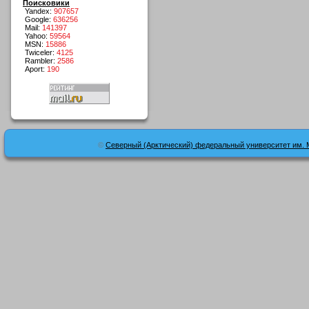
Поисковики
Yandex:
907657
Google:
636256
Mail:
141397
Yahoo:
59564
MSN:
15886
Twiceler:
4125
Rambler:
2586
Aport:
190
©
Северный (Арктический) федеральный университет им. 