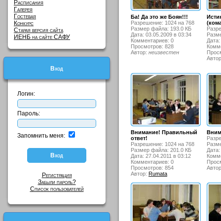
Расписания
Галерея
Гостевая
Ба! Да это же Боян!!!
Исти
Конкурс
Разрешение: 1024 на 768
(ком
Размер файла: 193.0 КБ
Разре
Старая версия сайта
Дата: 03.05.2009 в 03:34
Разме
ИЕНБ на сайте САФУ
Комментариев: 0
Дата:
Просмотров: 828
Комме
Автор:
неизвестен
Просм
Авто
Вход
Логин:
Пароль:
Внимание! Правильный
Вним
Запомнить меня:
ответ!
Разре
Разрешение: 1024 на 768
Разме
Размер файла: 201.0 КБ
Дата:
Дата: 27.04.2011 в 03:12
Комме
Комментариев: 0
Просм
Просмотров: 854
Авто
Автор:
Rumata
Регистрация
Забыли пароль?
Список пользователей