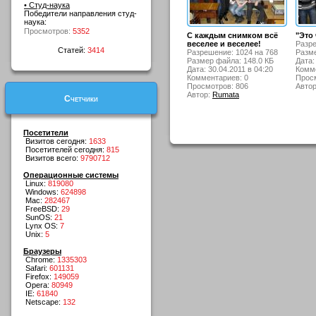
• Студ-наука
Победители направления студ-
наука:
Просмотров:
5352
С каждым снимком всё
"Это 
веселее и веселее!
Разре
Статей:
3414
Разрешение: 1024 на 768
Разме
Размер файла: 148.0 КБ
Дата:
Дата: 30.04.2011 в 04:20
Комме
Комментариев: 0
Просм
Просмотров: 806
Авто
Автор:
Rumata
Счетчики
Посетители
Визитов сегодня:
1633
Посетителей сегодня:
815
Визитов всего:
9790712
Операционные системы
Linux:
819080
Windows:
624898
Mac:
282467
FreeBSD:
29
SunOS:
21
Lynx OS:
7
Unix:
5
Браузеры
Chrome:
1335303
Safari:
601131
Firefox:
149059
Opera:
80949
IE:
61840
Netscape:
132