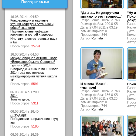
Последние статьи
"Да-а-а... Не докрутили
"Ну 
мы как-то этот вопрос..."
Похож
16.08.2014 в 04:59
Разрешение: 1024 на 768
докру
Конференции и научные
Размер файла: 200.0 КБ
Разре
чтения кафедры ботаники и
Дата: 27.04.2011 в 03:19
Разме
общей экологии
Комментариев: 0
Дата:
Научная жизнь кафедры
Просмотров: 844
Комме
ботаники и общей экологии
Автор:
Rumata
Просм
Института естественных наук
Авто
и би...
Просмотров:
25791
16.08.2014 в 04:58
Международная летняя школа
«Биоразнообразие Северной
тайги» - 2014
В период с 30 июня по 10 июля
2014 года состоялась
международная летняя школа
«Б...
Просмотров:
5591
И снова "Боян" -
Почт
чемпион!
Разре
Разрешение: 1024 на 768
Разме
06.08.2014 в 17:00
Размер файла: 136.0 КБ
Дата:
2014
Дата: 27.04.2011 в 03:26
Комме
Только двое.
Комментариев: 0
Просм
Просмотров:
5311
Просмотров: 744
Авто
Автор:
Rumata
06.08.2014 в 16:40
• Студ-арт
Победители направления студ-
арт:
Просмотров:
5185
06.08.2014 в 16:39