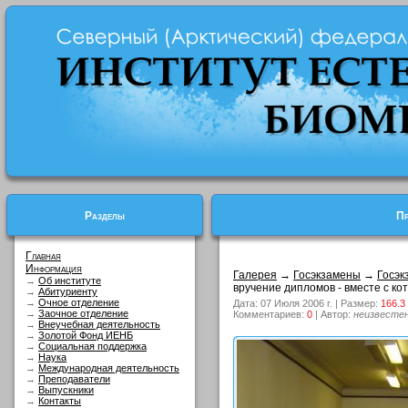
Разделы
Пр
Главная
Информация
Галерея
→
Госэкзамены
→
Госэк
→
Об институте
вручение дипломов - вместе с кот
→
Абитуриенту
→
Очное отделение
Дата: 07 Июля 2006 г. | Размер:
166.3
→
Заочное отделение
Комментариев:
0
| Автор:
неизвесте
→
Внеучебная деятельность
→
Золотой Фонд ИЕНБ
→
Социальная поддержка
→
Наука
→
Международная деятельность
→
Преподаватели
→
Выпускники
→
Контакты