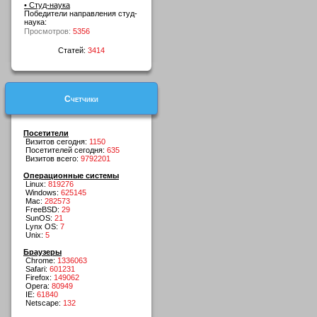
• Студ-наука
Победители направления студ-
наука:
Просмотров:
5356
Статей:
3414
Счетчики
Посетители
Визитов сегодня:
1150
Посетителей сегодня:
635
Визитов всего:
9792201
Операционные системы
Linux:
819276
Windows:
625145
Mac:
282573
FreeBSD:
29
SunOS:
21
Lynx OS:
7
Unix:
5
Браузеры
Chrome:
1336063
Safari:
601231
Firefox:
149062
Opera:
80949
IE:
61840
Netscape:
132