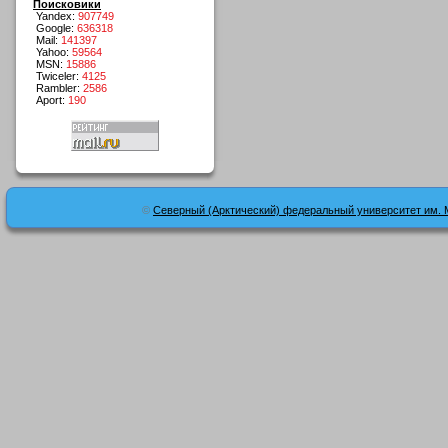
Поисковики
Yandex:
907749
Google:
636318
Mail:
141397
Yahoo:
59564
MSN:
15886
Twiceler:
4125
Rambler:
2586
Aport:
190
©
Северный (Арктический) федеральный университет им. 