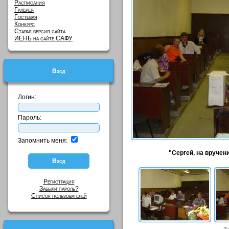
Расписания
Галерея
Гостевая
Конкурс
Старая версия сайта
ИЕНБ на сайте САФУ
Вход
Логин:
Пароль:
Запомнить меня:
"Сергей, на вручен
Регистрация
Забыли пароль?
Список пользователей