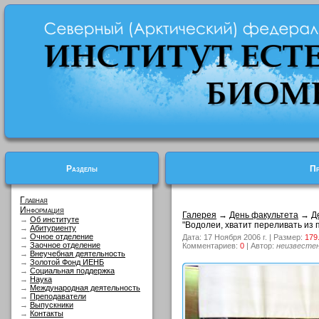
Разделы
Пр
Главная
Информация
Галерея
→
День факультета
→
Д
→
Об институте
"Водолеи, хватит переливать из п
→
Абитуриенту
→
Очное отделение
Дата: 17 Ноября 2006 г. | Размер:
179
→
Заочное отделение
Комментариев:
0
| Автор:
неизвесте
→
Внеучебная деятельность
→
Золотой Фонд ИЕНБ
→
Социальная поддержка
→
Наука
→
Международная деятельность
→
Преподаватели
→
Выпускники
→
Контакты