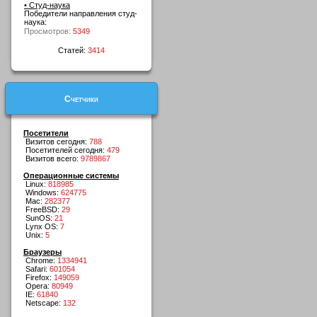
• Студ-наука
Победители направления студ-
наука:
Просмотров:
5349
Статей:
3414
Счетчики
Посетители
Визитов сегодня:
788
Посетителей сегодня:
479
Визитов всего:
9789867
Операционные системы
Linux:
818985
Windows:
624775
Mac:
282377
FreeBSD:
29
SunOS:
21
Lynx OS:
7
Unix:
5
Браузеры
Chrome:
1334941
Safari:
601054
Firefox:
149059
Opera:
80949
IE:
61840
Netscape:
132