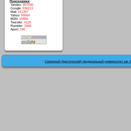
Поисковики
Yandex:
907590
Google:
636213
Mail:
141397
Yahoo:
59564
MSN:
15886
Twiceler:
4125
Rambler:
2586
Aport:
190
©
Северный (Арктический) федеральный университет им. 