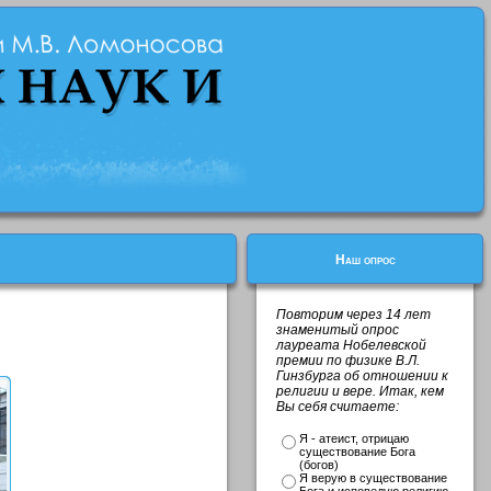
Наш опрос
Повторим через 14 лет
знаменитый опрос
лауреата Нобелевской
премии по физике В.Л.
Гинзбурга об отношении к
религии и вере. Итак, кем
Вы себя считаете:
Я - атеист, отрицаю
существование Бога
(богов)
Я верую в существование