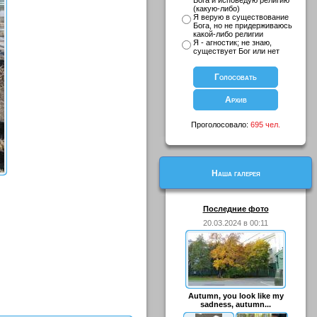
Бога и исповедую религию
(какую-либо)
Я верую в существование
Бога, но не придерживаюсь
какой-либо религии
Я - агностик; не знаю,
существует Бог или нет
Проголосовало:
695 чел.
Наша галерея
Последние фото
20.03.2024 в 00:11
Autumn, you look like my
sadness, autumn...