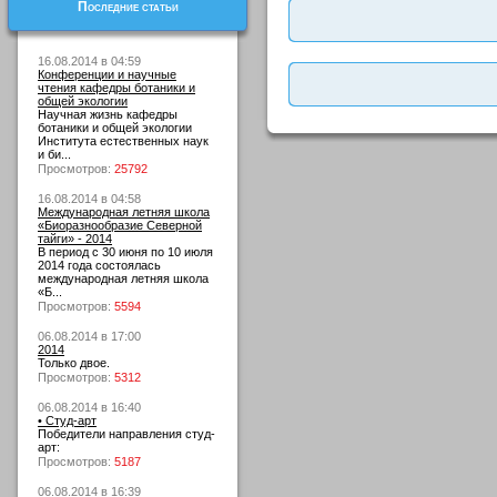
Последние статьи
16.08.2014 в 04:59
Конференции и научные
чтения кафедры ботаники и
общей экологии
Научная жизнь кафедры
ботаники и общей экологии
Института естественных наук
и би...
Просмотров:
25792
16.08.2014 в 04:58
Международная летняя школа
«Биоразнообразие Северной
тайги» - 2014
В период с 30 июня по 10 июля
2014 года состоялась
международная летняя школа
«Б...
Просмотров:
5594
06.08.2014 в 17:00
2014
Только двое.
Просмотров:
5312
06.08.2014 в 16:40
• Студ-арт
Победители направления студ-
арт:
Просмотров:
5187
06.08.2014 в 16:39