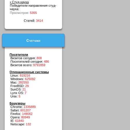
• Студ-наука
Победители направления студ-
наука:
Просмотров:
5355
Статей:
3414
Счетчики
Посетители
Визитов сегодня:
808
Посетителей сегодня:
486
Визитов всего:
9791859
Операционные системы
Linux:
819216
Windows:
625092
Mac:
282550
FreeBSD:
29
SunOS:
21
Lynx OS:
7
Unix:
5
Браузеры
Chrome:
1335889
Safari:
601207
Firefox:
149062
Opera:
80949
IE:
61840
Netscape:
132