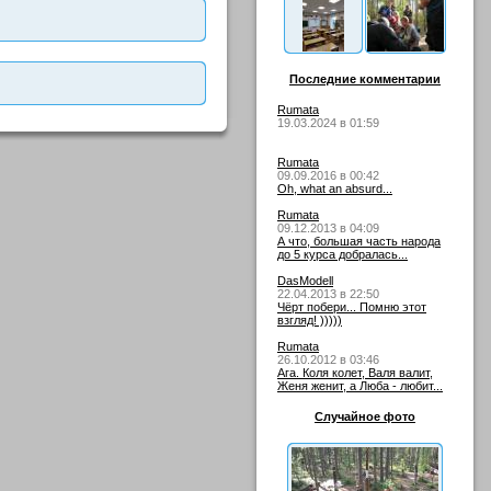
Последние комментарии
Rumata
19.03.2024 в 01:59
Rumata
09.09.2016 в 00:42
Oh, what an absurd...
Rumata
09.12.2013 в 04:09
А что, большая часть народа
до 5 курса добралась...
DasModell
22.04.2013 в 22:50
Чёрт побери... Помню этот
взгляд! )))))
Rumata
26.10.2012 в 03:46
Ага. Коля колет, Валя валит,
Женя женит, а Люба - любит...
Случайное фото