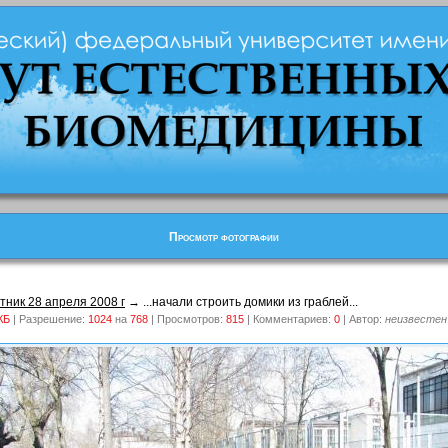
Просмотр фотографии
тник 28 апреля 2008 г
→ ...начали строить домики из граблей...
КБ
| Разрешение:
1024
на
768
| Просмотров:
815
| Комментариев:
0
| Автор:
неизвестен