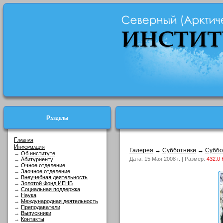
Разделы
Главная
Информация
Галерея
→
Субботники
→
Суббо
→
Об институте
Дата: 15 Мая 2008 г. | Размер:
432.0 
→
Абитуриенту
→
Очное отделение
→
Заочное отделение
→
Внеучебная деятельность
→
Золотой Фонд ИЕНБ
→
Социальная поддержка
→
Наука
→
Международная деятельность
→
Преподаватели
→
Выпускники
→
Контакты