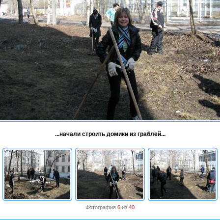
...начали строить домики из граблей...
Фотография
6
из
40