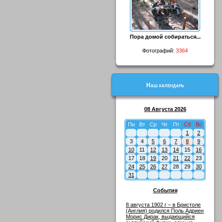
Пора домой собираться...
Фотографий:
3364
Наш календарь
08 Августа 2026
Пн
Вт
Ср
Чт
Пт
Сб
Вс
1
2
3
4
5
6
7
8
9
10
11
12
13
14
15
16
17
18
19
20
21
22
23
24
25
26
27
28
29
30
31
События
8 августа 1902 г – в Бристоле
(Англия) родился Поль Адриен
Морис Дирак, выдающийся