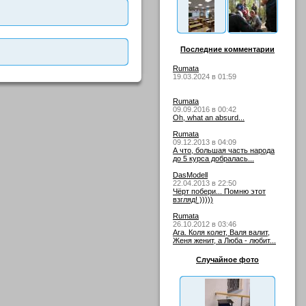
Последние комментарии
Rumata
19.03.2024 в 01:59
Rumata
09.09.2016 в 00:42
Oh, what an absurd...
Rumata
09.12.2013 в 04:09
А что, большая часть народа
до 5 курса добралась...
DasModell
22.04.2013 в 22:50
Чёрт побери... Помню этот
взгляд! )))))
Rumata
26.10.2012 в 03:46
Ага. Коля колет, Валя валит,
Женя женит, а Люба - любит...
Случайное фото