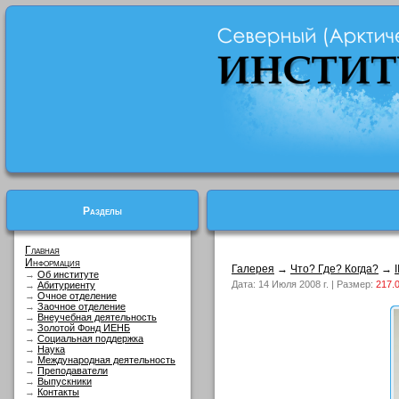
Разделы
Главная
Информация
Галерея
→
Что? Где? Когда?
→
→
Об институте
Дата: 14 Июля 2008 г. | Размер:
217.
→
Абитуриенту
→
Очное отделение
→
Заочное отделение
→
Внеучебная деятельность
→
Золотой Фонд ИЕНБ
→
Социальная поддержка
→
Наука
→
Международная деятельность
→
Преподаватели
→
Выпускники
→
Контакты