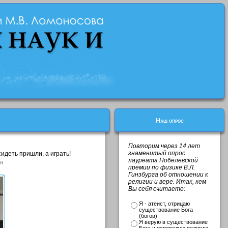
Наш опрос
Повторим через 14 лет
знаменитый опрос
идеть пришли, а играть!
лауреата Нобелевской
н
премии по физике В.Л.
Гинзбурга об отношении к
религии и вере. Итак, кем
Вы себя считаете:
Я - атеист, отрицаю
существование Бога
(богов)
Я верую в существование