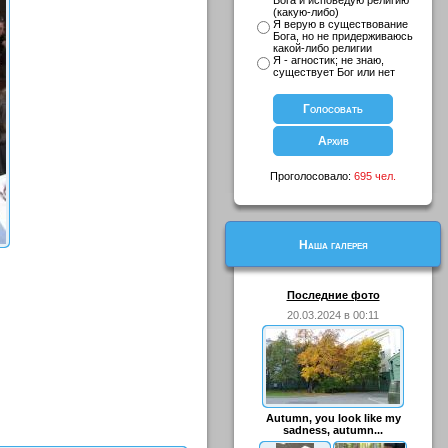
Бога и исповедую религию
(какую-либо)
Я верую в существование
Бога, но не придерживаюсь
какой-либо религии
Я - агностик; не знаю,
существует Бог или нет
Проголосовало:
695 чел.
Наша галерея
Последние фото
20.03.2024 в 00:11
Autumn, you look like my
sadness, autumn...