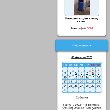
Интернет входит в нашу
жизнь...
Фотографий:
3364
Наш календарь
08 Августа 2026
Пн
Вт
Ср
Чт
Пт
Сб
Вс
1
2
3
4
5
6
7
8
9
10
11
12
13
14
15
16
17
18
19
20
21
22
23
24
25
26
27
28
29
30
31
События
8 августа 1902 г – в Бристоле
(Англия) родился Поль Адриен