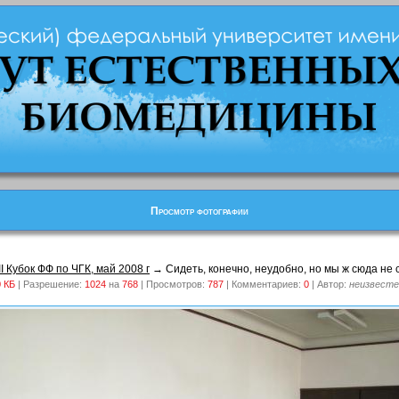
Просмотр фотографии
III Кубок ФФ по ЧГК, май 2008 г
→ Сидеть, конечно, неудобно, но мы ж сюда не с
0 КБ
| Разрешение:
1024
на
768
| Просмотров:
787
| Комментариев:
0
| Автор:
неизвесте