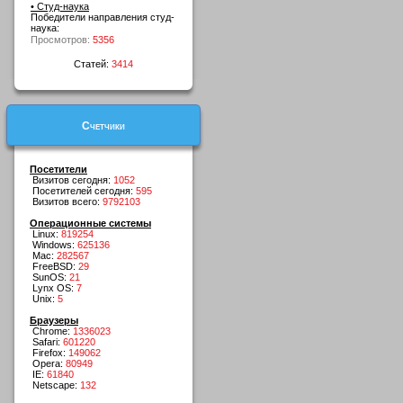
• Студ-наука
Победители направления студ-
наука:
Просмотров:
5356
Статей:
3414
Счетчики
Посетители
Визитов сегодня:
1052
Посетителей сегодня:
595
Визитов всего:
9792103
Операционные системы
Linux:
819254
Windows:
625136
Mac:
282567
FreeBSD:
29
SunOS:
21
Lynx OS:
7
Unix:
5
Браузеры
Chrome:
1336023
Safari:
601220
Firefox:
149062
Opera:
80949
IE:
61840
Netscape:
132