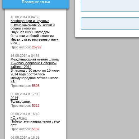
Последние статьи
16.08.2014 в 04:59
Конференции и научные
чтения кафедры ботаники и
общей экологии
Научная жизнь кафедры
ботаники и общей экологии
Института естественных наук
и би...
Просмотров:
25792
16.08.2014 в 04:58
Международная летняя школа
«Биоразнообразие Северной
тайги» - 2014
В период с 30 июня по 10 июля
2014 года состоялась
международная летняя школа
«Б...
Просмотров:
5595
06.08.2014 в 17:00
2014
Только двое.
Просмотров:
5312
06.08.2014 в 16:40
• Студ-арт
Победители направления студ-
арт:
Просмотров:
5187
06.08.2014 в 16:39