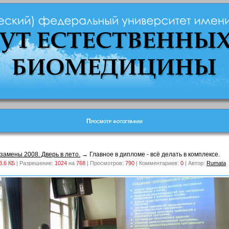
Просмотр фотографии
кзамены 2008. Дверь в лето.
→ Главное в дипломе - всё делать в комплексе.
3.6 КБ
| Разрешение:
1024
на
768
| Просмотров:
790
| Комментариев:
0
| Автор:
Rumata