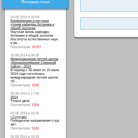
Последние статьи
16.08.2014 в 04:59
Конференции и научные
чтения кафедры ботаники и
общей экологии
Научная жизнь кафедры
ботаники и общей экологии
Института естественных наук
и би...
Просмотров:
25787
16.08.2014 в 04:58
Международная летняя школа
«Биоразнообразие Северной
тайги» - 2014
В период с 30 июня по 10 июля
2014 года состоялась
международная летняя школа
«Б...
Просмотров:
5589
06.08.2014 в 17:00
2014
Только двое.
Просмотров:
5309
06.08.2014 в 16:40
• Студ-арт
Победители направления студ-
арт:
Просмотров:
5182
06.08.2014 в 16:39