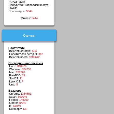
• Студ-наука
Победители направления студ-
наука:
Просмотров:
5349
Статей:
3414
Счетчики
Посетители
Визитов сегодня:
563
Посетителей сегодня:
382
Визитов всего:
9789642
Операционные системы
Linux:
818976
Windows:
624730
Mac:
282362
FreeBSD:
29
SunOS:
21
Lynx OS:
7
Unix:
5
Браузеры
Chrome:
1334851
Safari:
601046
Firefox:
149059
Opera:
80949
IE:
61840
Netscape:
132