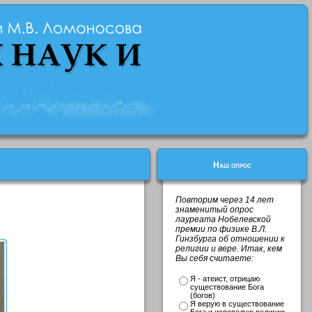
Наш опрос
Повторим через 14 лет
знаменитый опрос
лауреата Нобелевской
премии по физике В.Л.
Гинзбурга об отношении к
религии и вере. Итак, кем
Вы себя считаете:
Я - атеист, отрицаю
существование Бога
(богов)
Я верую в существование