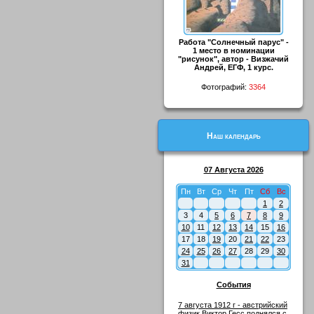
Работа "Солнечный парус" -
1 место в номинации
"рисунок", автор - Визжачий
Андрей, ЕГФ, 1 курс.
Фотографий:
3364
Наш календарь
07 Августа 2026
Пн
Вт
Ср
Чт
Пт
Сб
Вс
1
2
3
4
5
6
7
8
9
10
11
12
13
14
15
16
17
18
19
20
21
22
23
24
25
26
27
28
29
30
31
События
7 августа 1912 г - австрийский
физик Виктор Гесс поднялся с