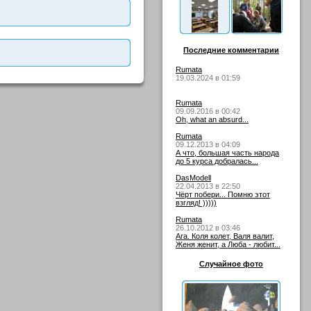
Последние комментарии
Rumata
19.03.2024 в 01:59
Rumata
09.09.2016 в 00:42
Oh, what an absurd...
Rumata
09.12.2013 в 04:09
А что, большая часть народа
до 5 курса добралась...
DasModell
22.04.2013 в 22:50
Чёрт побери... Помню этот
взгляд! )))))
Rumata
26.10.2012 в 03:46
Ага. Коля колет, Валя валит,
Женя женит, а Люба - любит...
Случайное фото