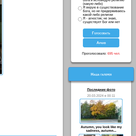
Бога и исповедую религию
(какую-либо)
Я верую в существование
Бога, но не придерживаюсь
какой-либо религии
Я - агностик; не знаю,
существует Бог или нет
Проголосовало:
695 чел.
Наша галерея
Последние фото
20.03.2024 в 00:11
Autumn, you look like my
sadness, autumn...