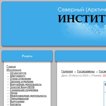
Разделы
Главная
Информация
Галерея
→
Госэкзамены
→
Госэ
→
Об институте
Дата: 29 Августа 2010 г. | Размер:
16
→
Абитуриенту
→
Очное отделение
→
Заочное отделение
→
Внеучебная деятельность
→
Золотой Фонд ИЕНБ
→
Социальная поддержка
→
Наука
→
Международная деятельность
→
Преподаватели
→
Выпускники
→
Контакты