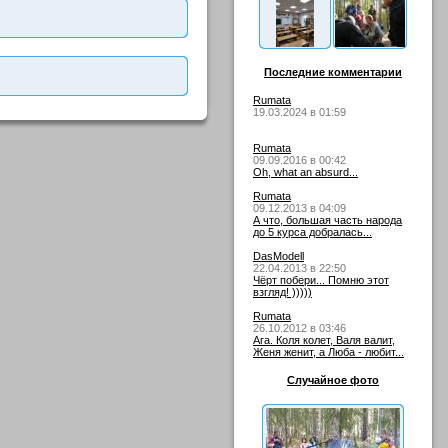
Последние комментарии
Rumata
19.03.2024 в 01:59
Rumata
09.09.2016 в 00:42
Oh, what an absurd...
Rumata
09.12.2013 в 04:09
А что, большая часть народа
до 5 курса добралась...
DasModell
22.04.2013 в 22:50
Чёрт побери... Помню этот
взгляд! )))))
Rumata
26.10.2012 в 03:46
Ага. Коля колет, Валя валит,
Женя женит, а Люба - любит...
Случайное фото