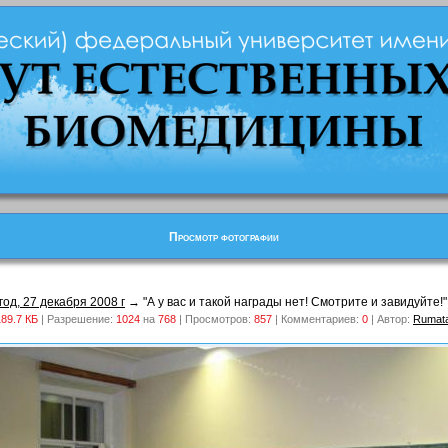
Просмотр фотографии
од, 27 декабря 2008 г
→ "А у вас и такой награды нет! Смотрите и завидуйте!"
189.7 КБ
| Разрешение:
1024
на
768
| Просмотров:
857
| Комментариев:
0
| Автор:
Rumat