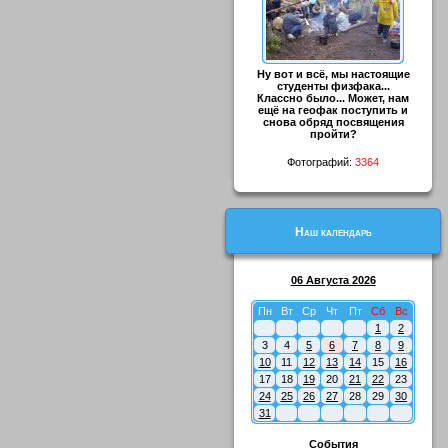
Ну вот и всё, мы настоящие
студенты физфака...
Классно было... Может, нам
ещё на геофак поступить и
снова обряд посвящения
пройти?
Фотографий:
3364
Наш календарь
06 Августа 2026
Пн
Вт
Ср
Чт
Пт
Сб
Вс
1
2
3
4
5
6
7
8
9
10
11
12
13
14
15
16
17
18
19
20
21
22
23
24
25
26
27
28
29
30
31
События