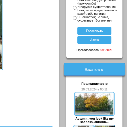
Бога и исповедую религию
(какую-либо)
Я верую в существование
Бога, но не придерживаюсь
какой-либо религии
Я - агностик; не знаю,
существует Бог или нет
Проголосовало:
695 чел.
Наша галерея
Последние фото
20.03.2024 в 00:11
Autumn, you look like my
sadness, autumn...