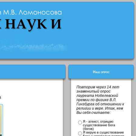
Наш опрос
Повторим через 14 лет
знаменитый опрос
лауреата Нобелевской
a
премии по физике В.Л.
Гинзбурга об отношении к
религии и вере. Итак, кем
Вы себя считаете:
Я - атеист, отрицаю
существование Бога
(богов)
Я верую в существование