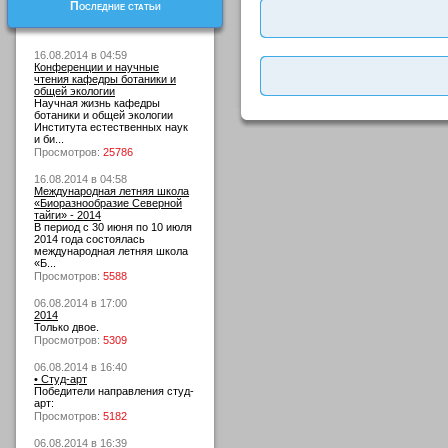
Последние статьи
16.08.2014 в 04:59
Конференции и научные
чтения кафедры ботаники и
общей экологии
Научная жизнь кафедры
ботаники и общей экологии
Института естественных наук
и би...
Просмотров:
25786
16.08.2014 в 04:58
Международная летняя школа
«Биоразнообразие Северной
тайги» - 2014
В период с 30 июня по 10 июля
2014 года состоялась
международная летняя школа
«Б...
Просмотров:
5588
06.08.2014 в 17:00
2014
Только двое.
Просмотров:
5309
06.08.2014 в 16:40
• Студ-арт
Победители направления студ-
арт:
Просмотров:
5182
06.08.2014 в 16:39