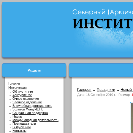
Разделы
Главная
Информация
Галерея
→
Праздники
→
Новый г
→
Об институте
Дата: 18 Сентября 2010 г. | Размер:
→
Абитуриенту
→
Очное отделение
→
Заочное отделение
→
Внеучебная деятельность
→
Золотой Фонд ИЕНБ
→
Социальная поддержка
→
Наука
→
Международная деятельность
→
Преподаватели
→
Выпускники
→
Контакты