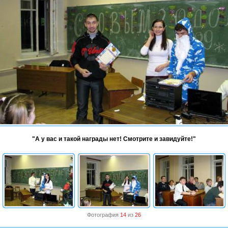
"А у вас и такой награды нет! Смотрите и завидуйте!"
Фотография
14
из
26