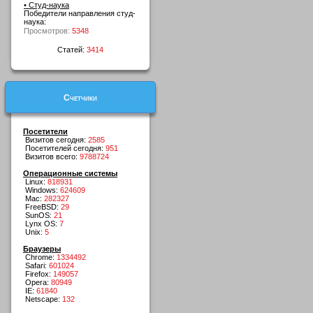
• Студ-наука
Победители направления студ-
наука:
Просмотров:
5348
Статей:
3414
Счетчики
Посетители
Визитов сегодня:
2585
Посетителей сегодня:
951
Визитов всего:
9788724
Операционные системы
Linux:
818931
Windows:
624609
Mac:
282327
FreeBSD:
29
SunOS:
21
Lynx OS:
7
Unix:
5
Браузеры
Chrome:
1334492
Safari:
601024
Firefox:
149057
Opera:
80949
IE:
61840
Netscape:
132