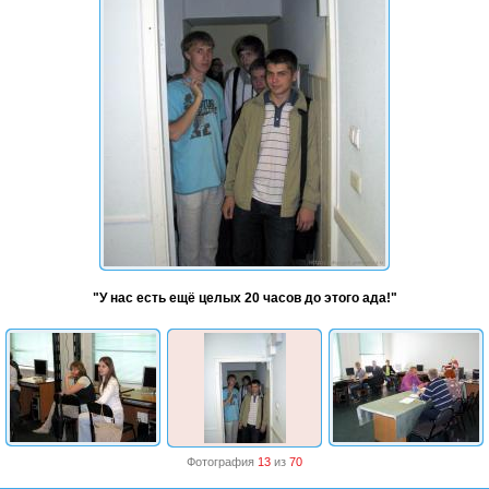
"У нас есть ещё целых 20 часов до этого ада!"
Фотография
13
из
70