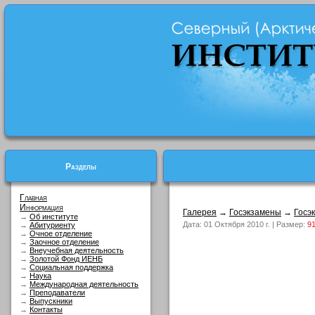
Разделы
Главная
Информация
Галерея
→
Госэкзамены
→
Госэ
→
Об институте
Дата: 01 Октября 2010 г. | Размер:
91
→
Абитуриенту
→
Очное отделение
→
Заочное отделение
→
Внеучебная деятельность
→
Золотой Фонд ИЕНБ
→
Социальная поддержка
→
Наука
→
Международная деятельность
→
Преподаватели
→
Выпускники
→
Контакты