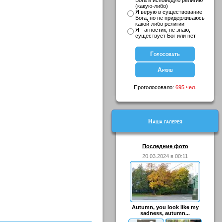
Бога и исповедую религию
(какую-либо)
Я верую в существование
Бога, но не придерживаюсь
какой-либо религии
Я - агностик; не знаю,
существует Бог или нет
Проголосовало:
695 чел.
Наша галерея
Последние фото
20.03.2024 в 00:11
Autumn, you look like my
sadness, autumn...