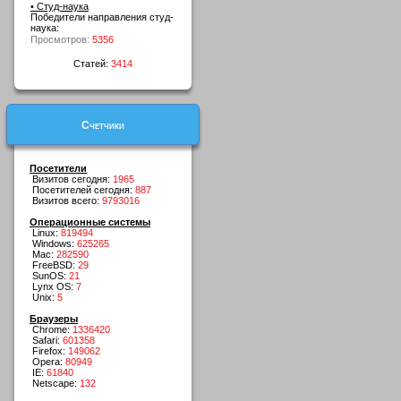
• Студ-наука
Победители направления студ-
наука:
Просмотров:
5356
Статей:
3414
Счетчики
Посетители
Визитов сегодня:
1965
Посетителей сегодня:
887
Визитов всего:
9793016
Операционные системы
Linux:
819494
Windows:
625265
Mac:
282590
FreeBSD:
29
SunOS:
21
Lynx OS:
7
Unix:
5
Браузеры
Chrome:
1336420
Safari:
601358
Firefox:
149062
Opera:
80949
IE:
61840
Netscape:
132