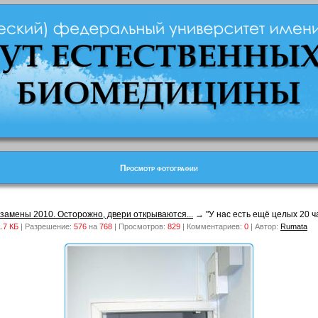
Просмотр фотографии
кзамены 2010. Осторожно, двери открываются...
→ "У нас есть ещё целых 20 ча
.7 КБ
| Разрешение:
576
на
768
| Просмотров:
829
| Комментариев:
0
| Автор:
Rumata