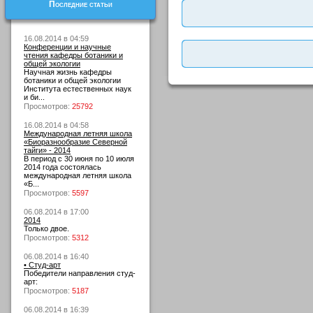
Последние статьи
16.08.2014 в 04:59
Конференции и научные
чтения кафедры ботаники и
общей экологии
Научная жизнь кафедры
ботаники и общей экологии
Института естественных наук
и би...
Просмотров:
25792
16.08.2014 в 04:58
Международная летняя школа
«Биоразнообразие Северной
тайги» - 2014
В период с 30 июня по 10 июля
2014 года состоялась
международная летняя школа
«Б...
Просмотров:
5597
06.08.2014 в 17:00
2014
Только двое.
Просмотров:
5312
06.08.2014 в 16:40
• Студ-арт
Победители направления студ-
арт:
Просмотров:
5187
06.08.2014 в 16:39