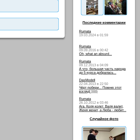
Последние комментарии
Rumata
19.03.2024 в 01:59
Rumata
09.09.2016 в 00:42
Oh, what an absurd...
Rumata
09.12.2013 в 04:09
А что, большая часть народа
до 5 курса добралась...
DasModell
22.04.2013 в 22:50
Чёрт побери... Помню этот
взгляд! )))))
Rumata
26.10.2012 в 03:46
Ага. Коля колет, Валя валит,
Женя женит, а Люба - любит...
Случайное фото