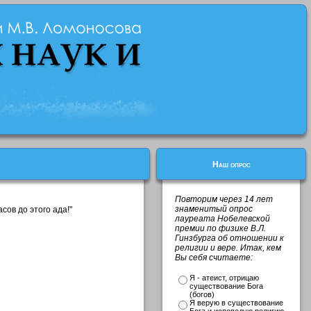
Наш опрос
Повторим через 14 лет
знаменитый опрос
сов до этого ада!"
лауреата Нобелевской
премии по физике В.Л.
Гинзбурга об отношении к
религии и вере. Итак, кем
Вы себя считаете:
Я - атеист, отрицаю
существование Бога
(богов)
Я верую в существование