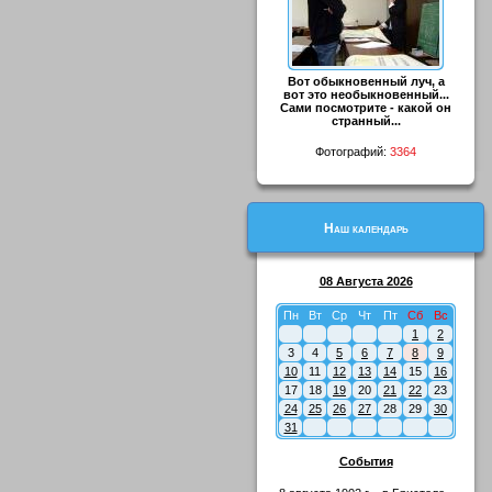
Вот обыкновенный луч, а
вот это необыкновенный...
Сами посмотрите - какой он
странный...
Фотографий:
3364
Наш календарь
08 Августа 2026
Пн
Вт
Ср
Чт
Пт
Сб
Вс
1
2
3
4
5
6
7
8
9
10
11
12
13
14
15
16
17
18
19
20
21
22
23
24
25
26
27
28
29
30
31
События