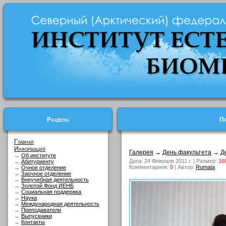
Разделы
Пр
Главная
Информация
Галерея
→
День факультета
→
Д
→
Об институте
Дата: 24 Февраля 2011 г. | Размер:
16
→
Абитуриенту
Комментариев:
0
| Автор:
Rumata
→
Очное отделение
→
Заочное отделение
→
Внеучебная деятельность
→
Золотой Фонд ИЕНБ
→
Социальная поддержка
→
Наука
→
Международная деятельность
→
Преподаватели
→
Выпускники
→
Контакты