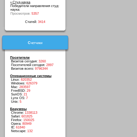
• Студ-наука
Победители направления студ-
наука:
Просмотров:
5357
Статей:
3414
Счетчики
Посетители
Визитов сегодня:
3260
Посетителей сегодня:
2897
Визитов всего:
9796344
Операционные системы
Linux:
820352
Windows:
626379
Mac:
283597
FreeBSD:
29
SunOS:
21
Lynx OS:
7
Unix:
5
Браузеры
Chrome:
1338113
Safari:
601825
Firefox:
150025
Opera:
80949
IE:
61840
Netscape:
132