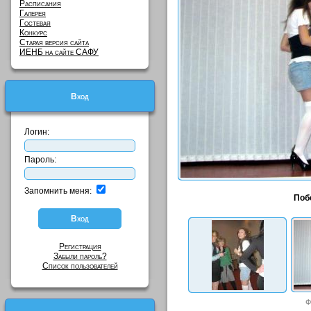
Расписания
Галерея
Гостевая
Конкурс
Старая версия сайта
ИЕНБ на сайте САФУ
Вход
Логин:
Пароль:
Запомнить меня:
Поб
Регистрация
Забыли пароль?
Список пользователей
Ф