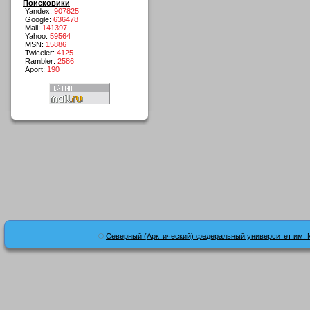
Поисковики
Yandex:
907825
Google:
636478
Mail:
141397
Yahoo:
59564
MSN:
15886
Twiceler:
4125
Rambler:
2586
Aport:
190
©
Северный (Арктический) федеральный университет им. 