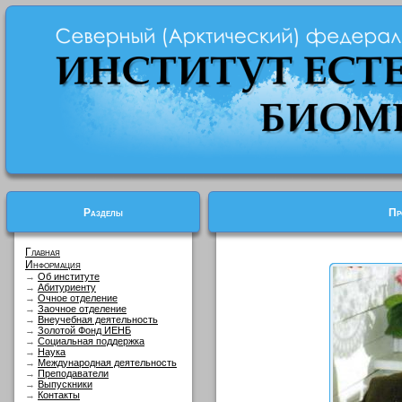
Разделы
Пр
Главная
Информация
→
Об институте
→
Абитуриенту
→
Очное отделение
→
Заочное отделение
→
Внеучебная деятельность
→
Золотой Фонд ИЕНБ
→
Социальная поддержка
→
Наука
→
Международная деятельность
→
Преподаватели
→
Выпускники
→
Контакты