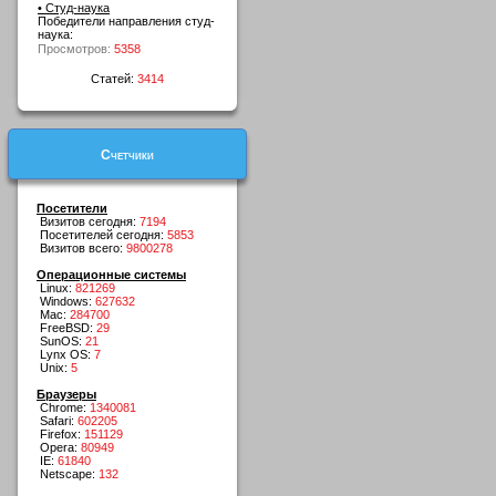
• Студ-наука
Победители направления студ-
наука:
Просмотров:
5358
Статей:
3414
Счетчики
Посетители
Визитов сегодня:
7194
Посетителей сегодня:
5853
Визитов всего:
9800278
Операционные системы
Linux:
821269
Windows:
627632
Mac:
284700
FreeBSD:
29
SunOS:
21
Lynx OS:
7
Unix:
5
Браузеры
Chrome:
1340081
Safari:
602205
Firefox:
151129
Opera:
80949
IE:
61840
Netscape:
132