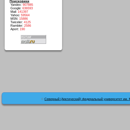
Поисковики
Yandex:
907885
Google:
636593
Mail:
141397
Yahoo:
59564
MSN:
15886
Twiceler:
4125
Rambler:
2586
Aport:
190
©
Северный (Арктический) федеральный университет им. 