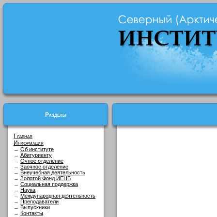
Разделы
Главная
Информация
→
Об институте
→
Абитуриенту
→
Очное отделение
→
Заочное отделение
→
Внеучебная деятельность
→
Золотой Фонд ИЕНБ
→
Социальная поддержка
→
Наука
→
Международная деятельность
→
Преподаватели
→
Выпускники
→
Контакты