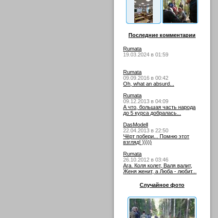
Последние комментарии
Rumata
19.03.2024 в 01:59
Rumata
09.09.2016 в 00:42
Oh, what an absurd...
Rumata
09.12.2013 в 04:09
А что, большая часть народа
до 5 курса добралась...
DasModell
22.04.2013 в 22:50
Чёрт побери... Помню этот
взгляд! )))))
Rumata
26.10.2012 в 03:46
Ага. Коля колет, Валя валит,
Женя женит, а Люба - любит...
Случайное фото