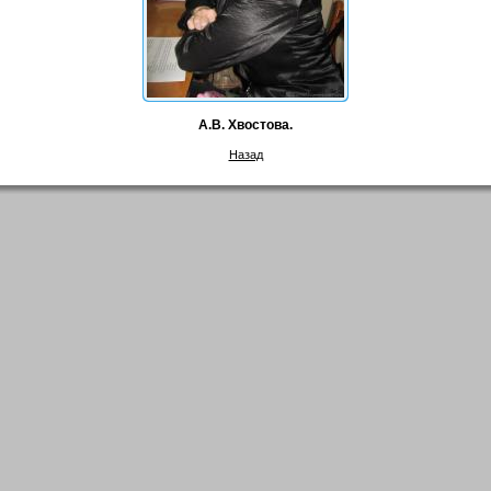
А.В. Хвостова.
Назад