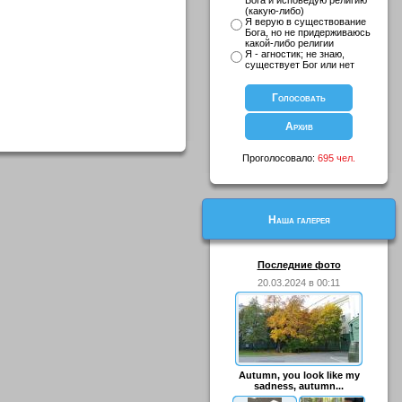
Бога и исповедую религию
(какую-либо)
Я верую в существование
Бога, но не придерживаюсь
какой-либо религии
Я - агностик; не знаю,
существует Бог или нет
Проголосовало:
695 чел.
Наша галерея
Последние фото
20.03.2024 в 00:11
Autumn, you look like my
sadness, autumn...