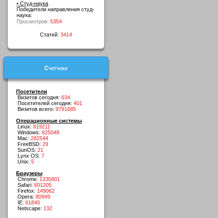
• Студ-наука
Победители направления студ-
наука:
Просмотров:
5354
Статей:
3414
Счетчики
Посетители
Визитов сегодня:
634
Посетителей сегодня:
401
Визитов всего:
9791685
Операционные системы
Linux:
819211
Windows:
625048
Mac:
282544
FreeBSD:
29
SunOS:
21
Lynx OS:
7
Unix:
5
Браузеры
Chrome:
1335801
Safari:
601205
Firefox:
149062
Opera:
80949
IE:
61840
Netscape:
132