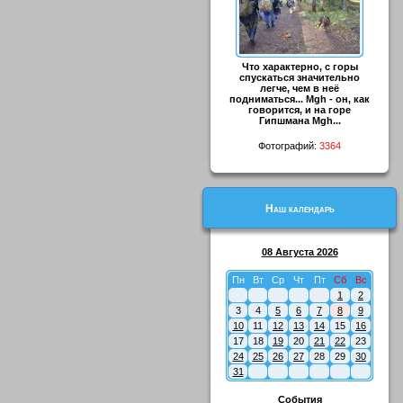
Что характерно, с горы
спускаться значительно
легче, чем в неё
подниматься... Mgh - он, как
говорится, и на горе
Гипшмана Mgh...
Фотографий:
3364
Наш календарь
08 Августа 2026
Пн
Вт
Ср
Чт
Пт
Сб
Вс
1
2
3
4
5
6
7
8
9
10
11
12
13
14
15
16
17
18
19
20
21
22
23
24
25
26
27
28
29
30
31
События