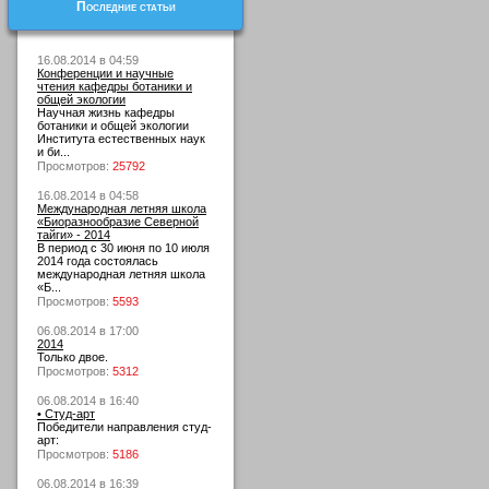
Последние статьи
16.08.2014 в 04:59
Конференции и научные
чтения кафедры ботаники и
общей экологии
Научная жизнь кафедры
ботаники и общей экологии
Института естественных наук
и би...
Просмотров:
25792
16.08.2014 в 04:58
Международная летняя школа
«Биоразнообразие Северной
тайги» - 2014
В период с 30 июня по 10 июля
2014 года состоялась
международная летняя школа
«Б...
Просмотров:
5593
06.08.2014 в 17:00
2014
Только двое.
Просмотров:
5312
06.08.2014 в 16:40
• Студ-арт
Победители направления студ-
арт:
Просмотров:
5186
06.08.2014 в 16:39