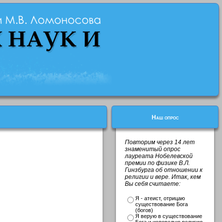
Наш опрос
Повторим через 14 лет
знаменитый опрос
лауреата Нобелевской
премии по физике В.Л.
Гинзбурга об отношении к
религии и вере. Итак, кем
Вы себя считаете:
Я - атеист, отрицаю
существование Бога
(богов)
Я верую в существование