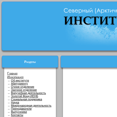
Разделы
Главная
Информация
→
Об институте
→
Абитуриенту
→
Очное отделение
→
Заочное отделение
→
Внеучебная деятельность
→
Золотой Фонд ИЕНБ
→
Социальная поддержка
→
Наука
→
Международная деятельность
→
Преподаватели
→
Выпускники
→
Контакты