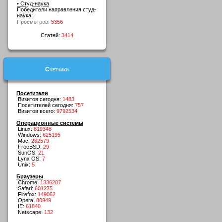
• Студ-наука
Победители направления студ-
наука:
Просмотров:
5356
Статей:
3414
Счетчики
Посетители
Визитов сегодня:
1483
Посетителей сегодня:
757
Визитов всего:
9792534
Операционные системы
Linux:
819348
Windows:
625195
Mac:
282579
FreeBSD:
29
SunOS:
21
Lynx OS:
7
Unix:
5
Браузеры
Chrome:
1336207
Safari:
601275
Firefox:
149062
Opera:
80949
IE:
61840
Netscape:
132