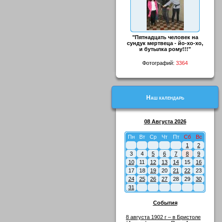
"Пятнадцать человек на
сундук мертвеца - йо-хо-хо,
и бутылка рому!!!"
Фотографий:
3364
Наш календарь
08 Августа 2026
Пн
Вт
Ср
Чт
Пт
Сб
Вс
1
2
3
4
5
6
7
8
9
10
11
12
13
14
15
16
17
18
19
20
21
22
23
24
25
26
27
28
29
30
31
События
8 августа 1902 г – в Бристоле