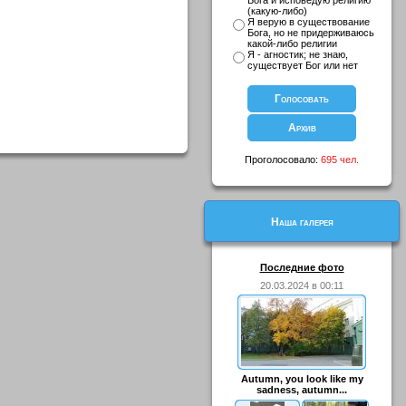
Бога и исповедую религию
(какую-либо)
Я верую в существование
Бога, но не придерживаюсь
какой-либо религии
Я - агностик; не знаю,
существует Бог или нет
Проголосовало:
695 чел.
Наша галерея
Последние фото
20.03.2024 в 00:11
Autumn, you look like my
sadness, autumn...