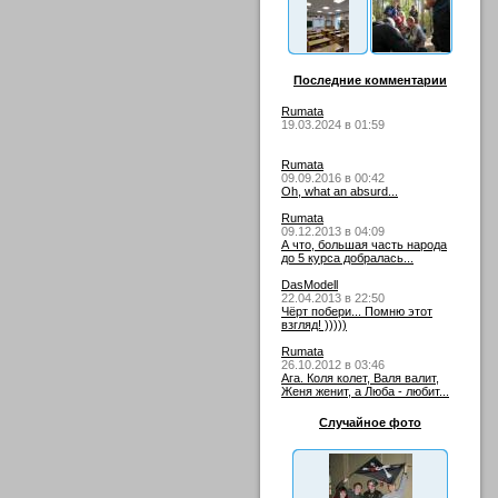
Последние комментарии
Rumata
19.03.2024 в 01:59
Rumata
09.09.2016 в 00:42
Oh, what an absurd...
Rumata
09.12.2013 в 04:09
А что, большая часть народа
до 5 курса добралась...
DasModell
22.04.2013 в 22:50
Чёрт побери... Помню этот
взгляд! )))))
Rumata
26.10.2012 в 03:46
Ага. Коля колет, Валя валит,
Женя женит, а Люба - любит...
Случайное фото