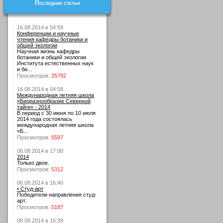
Последние статьи
16.08.2014 в 04:59
Конференции и научные
чтения кафедры ботаники и
общей экологии
Научная жизнь кафедры
ботаники и общей экологии
Института естественных наук
и би...
Просмотров:
25792
16.08.2014 в 04:58
Международная летняя школа
«Биоразнообразие Северной
тайги» - 2014
В период с 30 июня по 10 июля
2014 года состоялась
международная летняя школа
«Б...
Просмотров:
5597
06.08.2014 в 17:00
2014
Только двое.
Просмотров:
5312
06.08.2014 в 16:40
• Студ-арт
Победители направления студ-
арт:
Просмотров:
5187
06.08.2014 в 16:39