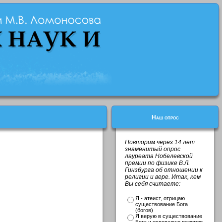
Наш опрос
Повторим через 14 лет
знаменитый опрос
лауреата Нобелевской
премии по физике В.Л.
Гинзбурга об отношении к
религии и вере. Итак, кем
Вы себя считаете:
Я - атеист, отрицаю
существование Бога
(богов)
Я верую в существование