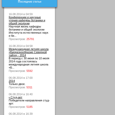
Последние статьи
16.08.2014 в 04:59
Конференции и научные
чтения кафедры ботаники и
общей экологии
Научная жизнь кафедры
ботаники и общей экологии
Института естественных наук
и би...
Просмотров:
25791
16.08.2014 в 04:58
Международная летняя школа
«Биоразнообразие Северной
тайги» - 2014
В период с 30 июня по 10 июля
2014 года состоялась
международная летняя школа
«Б...
Просмотров:
5592
06.08.2014 в 17:00
2014
Только двое.
Просмотров:
5311
06.08.2014 в 16:40
• Студ-арт
Победители направления студ-
арт:
Просмотров:
5185
06.08.2014 в 16:39