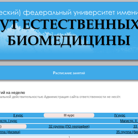
Расписание занятий
тий на неделю
альной действительностью Администрация сайта ответственности не несёт.
II курс
III курс
IV курс
стр. I курс
Магистр. II
)
32 группа (ПО география)
33
уппа (физика)
35 группа (би
1