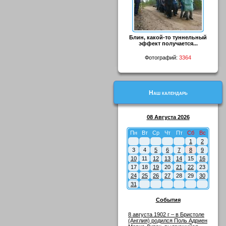
Блин, какой-то туннельный
эффект получается...
Фотографий:
3364
Наш календарь
08 Августа 2026
Пн
Вт
Ср
Чт
Пт
Сб
Вс
1
2
3
4
5
6
7
8
9
10
11
12
13
14
15
16
17
18
19
20
21
22
23
24
25
26
27
28
29
30
31
События
8 августа 1902 г – в Бристоле
(Англия) родился Поль Адриен