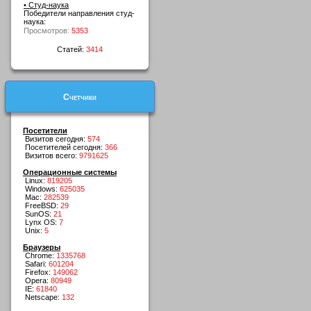
• Студ-наука
Победители направления студ-
наука:
Просмотров:
5353
Статей:
3414
Счетчики
Посетители
Визитов сегодня:
574
Посетителей сегодня:
366
Визитов всего:
9791625
Операционные системы
Linux:
819205
Windows:
625035
Mac:
282539
FreeBSD:
29
SunOS:
21
Lynx OS:
7
Unix:
5
Браузеры
Chrome:
1335768
Safari:
601204
Firefox:
149062
Opera:
80949
IE:
61840
Netscape:
132