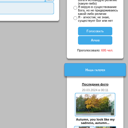
Бога и исповедую религию
(какую-либо)
Я верую в существование
Бога, но не придерживаюсь
какой-либо религии
Я - агностик; не знаю,
существует Бог или нет
Проголосовало:
695 чел.
Наша галерея
Последние фото
20.03.2024 в 00:11
Autumn, you look like my
sadness, autumn...