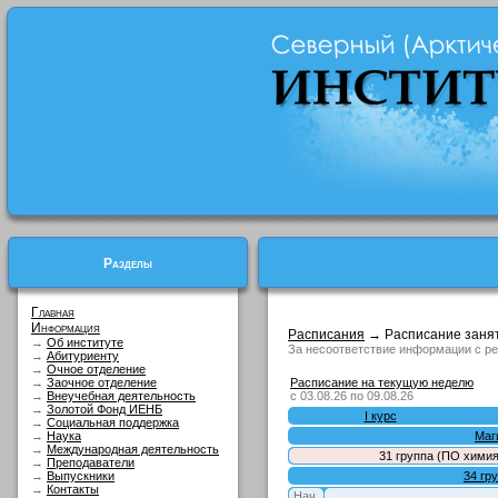
Разделы
Главная
Информация
Расписания
→ Расписание заня
→
Об институте
За несоответствие информации с ре
→
Абитуриенту
→
Очное отделение
→
Заочное отделение
Расписание на текущую неделю
→
Внеучебная деятельность
с 03.08.26 по 09.08.26
→
Золотой Фонд ИЕНБ
I курс
→
Социальная поддержка
→
Наука
Маги
→
Международная деятельность
31 группa (ПО химия
→
Преподаватели
→
Выпускники
34 гр
→
Контакты
Нач.