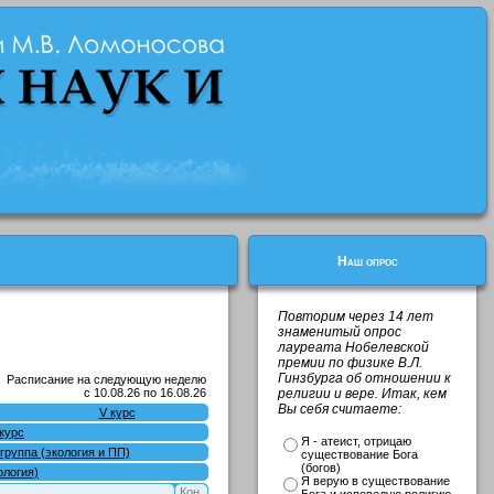
Наш опрос
Повторим через 14 лет
знаменитый опрос
лауреата Нобелевской
премии по физике В.Л.
Гинзбурга об отношении к
Расписание на следующую неделю
с 10.08.26 по 16.08.26
религии и вере. Итак, кем
Вы себя считаете:
V курс
 курс
Я - атеист, отрицаю
 группа (экология и ПП)
существование Бога
(богов)
ология)
Я верую в существование
Кон.