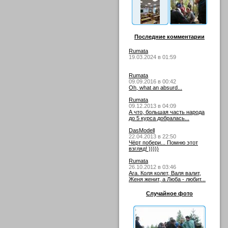
Последние комментарии
Rumata
19.03.2024 в 01:59
Rumata
09.09.2016 в 00:42
Oh, what an absurd...
Rumata
09.12.2013 в 04:09
А что, большая часть народа
до 5 курса добралась...
DasModell
22.04.2013 в 22:50
Чёрт побери... Помню этот
взгляд! )))))
Rumata
26.10.2012 в 03:46
Ага. Коля колет, Валя валит,
Женя женит, а Люба - любит...
Случайное фото