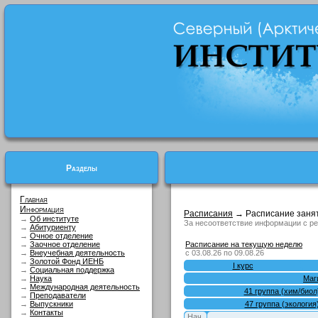
Разделы
Главная
Информация
Расписания
→ Расписание заня
→
Об институте
За несоответствие информации с ре
→
Абитуриенту
→
Очное отделение
→
Заочное отделение
Расписание на текущую неделю
→
Внеучебная деятельность
с 03.08.26 по 09.08.26
→
Золотой Фонд ИЕНБ
I курс
→
Социальная поддержка
→
Наука
Маги
→
Международная деятельность
41 группа (хим/биол
→
Преподаватели
→
Выпускники
47 группа (экология
→
Контакты
Нач.