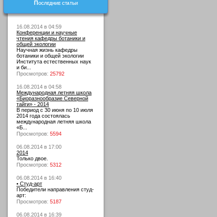
Последние статьи
16.08.2014 в 04:59
Конференции и научные
чтения кафедры ботаники и
общей экологии
Научная жизнь кафедры
ботаники и общей экологии
Института естественных наук
и би...
Просмотров:
25792
16.08.2014 в 04:58
Международная летняя школа
«Биоразнообразие Северной
тайги» - 2014
В период с 30 июня по 10 июля
2014 года состоялась
международная летняя школа
«Б...
Просмотров:
5594
06.08.2014 в 17:00
2014
Только двое.
Просмотров:
5312
06.08.2014 в 16:40
• Студ-арт
Победители направления студ-
арт:
Просмотров:
5187
06.08.2014 в 16:39