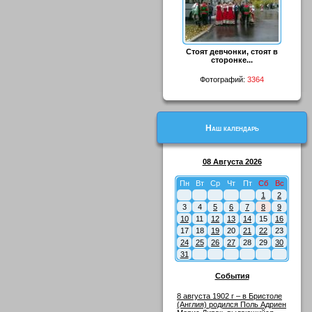
Стоят девчонки, стоят в
сторонке...
Фотографий:
3364
Наш календарь
08 Августа 2026
Пн
Вт
Ср
Чт
Пт
Сб
Вс
1
2
3
4
5
6
7
8
9
10
11
12
13
14
15
16
17
18
19
20
21
22
23
24
25
26
27
28
29
30
31
События
8 августа 1902 г – в Бристоле
(Англия) родился Поль Адриен