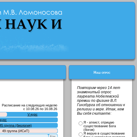
Наш опрос
Повторим через 14 лет
знаменитый опрос
лауреата Нобелевской
премии по физике В.Л.
Гинзбурга об отношении к
Расписание на следующую неделю
с 10.08.26 по 16.08.26
религии и вере. Итак, кем
Вы себя считаете:
V курс
 курс
Я - атеист, отрицаю
45 группа (биология)
существование Бога
(богов)
49 группа (ИСиТ)
Я верую в существование
Кон.