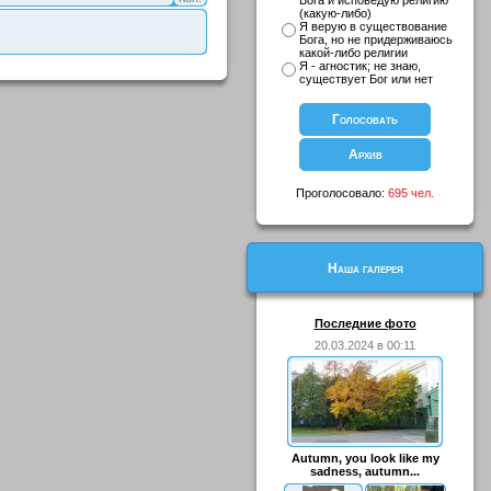
Бога и исповедую религию
(какую-либо)
Я верую в существование
Бога, но не придерживаюсь
какой-либо религии
Я - агностик; не знаю,
существует Бог или нет
Проголосовало:
695 чел.
Наша галерея
Последние фото
20.03.2024 в 00:11
Autumn, you look like my
sadness, autumn...