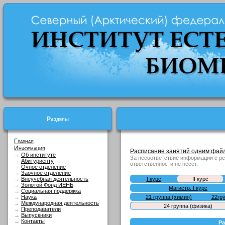
Разделы
Главная
Информация
Расписание занятий одним файл
→
Об институте
За несоответствие информации с р
→
Абитуриенту
ответственности не несет.
→
Очное отделение
→
Заочное отделение
→
Внеучебная деятельность
I курс
II курс
→
Золотой Фонд ИЕНБ
Магистр. I курс
→
Социальная поддержка
→
Наука
21 группа (химия)
22гр
→
Международная деятельность
24 группа (физика)
→
Преподаватели
→
Выпускники
→
Контакты
Ра