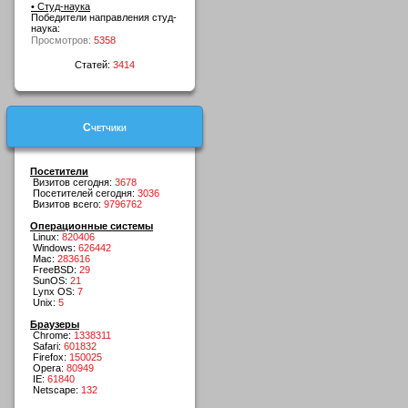
• Студ-наука
Победители направления студ-
наука:
Просмотров:
5358
Статей:
3414
Счетчики
Посетители
Визитов сегодня:
3678
Посетителей сегодня:
3036
Визитов всего:
9796762
Операционные системы
Linux:
820406
Windows:
626442
Mac:
283616
FreeBSD:
29
SunOS:
21
Lynx OS:
7
Unix:
5
Браузеры
Chrome:
1338311
Safari:
601832
Firefox:
150025
Opera:
80949
IE:
61840
Netscape:
132