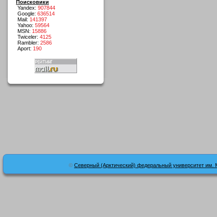
Поисковики
Yandex:
907844
Google:
636514
Mail:
141397
Yahoo:
59564
MSN:
15886
Twiceler:
4125
Rambler:
2586
Aport:
190
©
Северный (Арктический) федеральный университет им. 