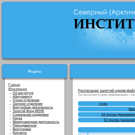
Разделы
Главная
Информация
Расписание занятий одним файл
→
Об институте
За несоответствие информации с ре
→
Абитуриенту
→
Очное отделение
→
Заочное отделение
I курс
→
Внеучебная деятельность
Маги
→
Золотой Фонд ИЕНБ
→
Социальная поддержка
53 гpуппа (физика/ин
→
Наука
57 группа (экология
→
Международная деятельность
→
Преподаватели
→
Выпускники
→
Контакты