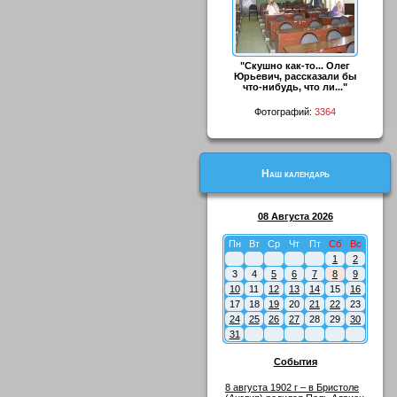
"Скушно как-то... Олег
Юрьевич, рассказали бы
что-нибудь, что ли..."
Фотографий:
3364
Наш календарь
08 Августа 2026
Пн
Вт
Ср
Чт
Пт
Сб
Вс
1
2
3
4
5
6
7
8
9
10
11
12
13
14
15
16
17
18
19
20
21
22
23
24
25
26
27
28
29
30
31
События
8 августа 1902 г – в Бристоле