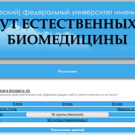
Расписания
ом в формате xls
альной действительностью Администрация сайта ответственности не несет.
II курс
III курс
IV курс
стр. I курс
Магистр. II
ф)
55 гpуппа (биология)
)
58 группа (природопольз.)
Расписание занятий