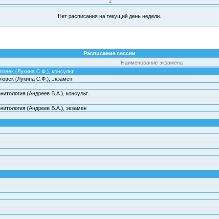
1
Нет расписания на текущий день недели.
Расписание сессии
Наименование экзамена
ловек (Лукина С.Ф.), консульт.
ловек (Лукина С.Ф.), экзамен
нитология (Андреев В.А.), консульт.
нитология (Андреев В.А.), экзамен