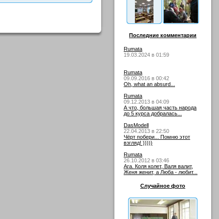
Последние комментарии
Rumata
19.03.2024 в 01:59
Rumata
09.09.2016 в 00:42
Oh, what an absurd...
Rumata
09.12.2013 в 04:09
А что, большая часть народа
до 5 курса добралась...
DasModell
22.04.2013 в 22:50
Чёрт побери... Помню этот
взгляд! )))))
Rumata
26.10.2012 в 03:46
Ага. Коля колет, Валя валит,
Женя женит, а Люба - любит...
Случайное фото