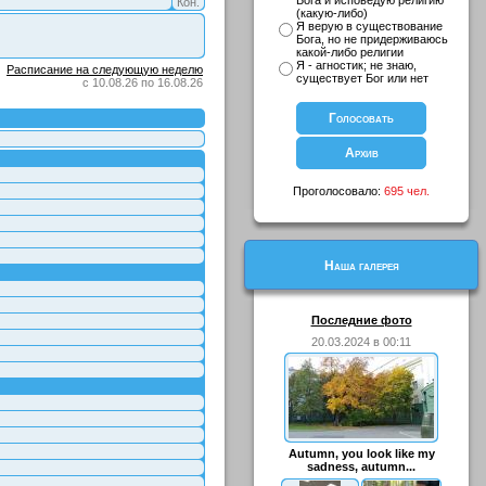
Бога и исповедую религию
Кон.
(какую-либо)
Я верую в существование
Бога, но не придерживаюсь
какой-либо религии
Я - агностик; не знаю,
Расписание на следующую неделю
существует Бог или нет
с 10.08.26 по 16.08.26
Проголосовало:
695 чел.
Наша галерея
Последние фото
20.03.2024 в 00:11
Autumn, you look like my
sadness, autumn...