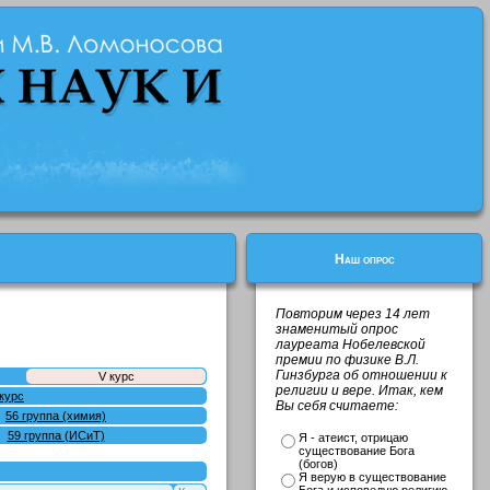
Наш опрос
Повторим через 14 лет
знаменитый опрос
лауреата Нобелевской
премии по физике В.Л.
Гинзбурга об отношении к
V курс
религии и вере. Итак, кем
 курс
Вы себя считаете:
56 гpуппа (химия)
59 группа (ИСиТ)
Я - атеист, отрицаю
существование Бога
(богов)
Я верую в существование