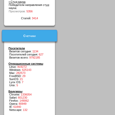
• Студ-наука
Победители направления студ-
наука:
Просмотров:
5356
Статей:
3414
Счетчики
Посетители
Визитов сегодня:
1134
Посетителей сегодня:
627
Визитов всего:
9792185
Операционные системы
Linux:
819272
Windows:
625143
Mac:
282573
FreeBSD:
29
SunOS:
21
Lynx OS:
7
Unix:
5
Браузеры
Chrome:
1336054
Safari:
601230
Firefox:
149062
Opera:
80949
IE:
61840
Netscape:
132