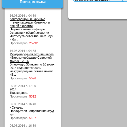
Последние статьи
16.08.2014 в 04:59
Конференции и научные
чтения кафедры ботаники и
общей экологии
Научная жизнь кафедры
ботаники и общей экологии
Института естественных наук
и би...
Просмотров:
25792
16.08.2014 в 04:58
Международная летняя школа
«Биоразнообразие Северной
тайги» - 2014
В период с 30 июня по 10 июля
2014 года состоялась
международная летняя школа
«Б...
Просмотров:
5596
06.08.2014 в 17:00
2014
Только двое.
Просмотров:
5312
06.08.2014 в 16:40
• Студ-арт
Победители направления студ-
арт:
Просмотров:
5187
06.08.2014 в 16:39