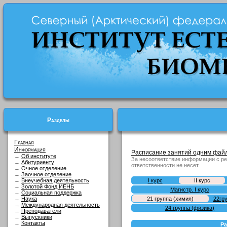
Разделы
Главная
Информация
Расписание занятий одним файл
→
Об институте
За несоответствие информации с р
→
Абитуриенту
ответственности не несет.
→
Очное отделение
→
Заочное отделение
→
Внеучебная деятельность
I курс
II курс
→
Золотой Фонд ИЕНБ
Магистр. I курс
→
Социальная поддержка
→
Наука
21 группа (химия)
22гр
→
Международная деятельность
24 группа (физика)
→
Преподаватели
→
Выпускники
→
Контакты
Ра