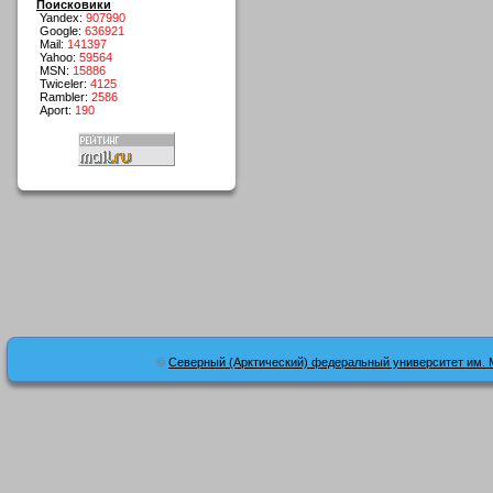
Поисковики
Yandex:
907990
Google:
636921
Mail:
141397
Yahoo:
59564
MSN:
15886
Twiceler:
4125
Rambler:
2586
Aport:
190
©
Северный (Арктический) федеральный университет им. 