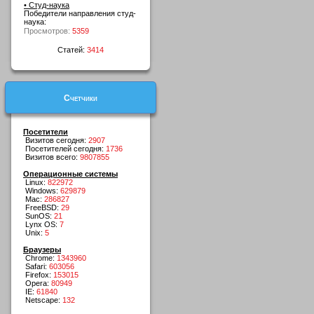
• Студ-наука
Победители направления студ-
наука:
Просмотров:
5359
Статей:
3414
Счетчики
Посетители
Визитов сегодня:
2907
Посетителей сегодня:
1736
Визитов всего:
9807855
Операционные системы
Linux:
822972
Windows:
629879
Mac:
286827
FreeBSD:
29
SunOS:
21
Lynx OS:
7
Unix:
5
Браузеры
Chrome:
1343960
Safari:
603056
Firefox:
153015
Opera:
80949
IE:
61840
Netscape:
132