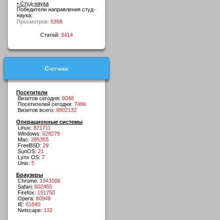
• Студ-наука
Победители направления студ-
наука:
Просмотров:
5358
Статей:
3414
Счетчики
Посетители
Визитов сегодня:
9048
Посетителей сегодня:
7486
Визитов всего:
9802132
Операционные системы
Linux:
821711
Windows:
628279
Mac:
285355
FreeBSD:
29
SunOS:
21
Lynx OS:
7
Unix:
5
Браузеры
Chrome:
1341006
Safari:
602455
Firefox:
151750
Opera:
80949
IE:
61840
Netscape:
132