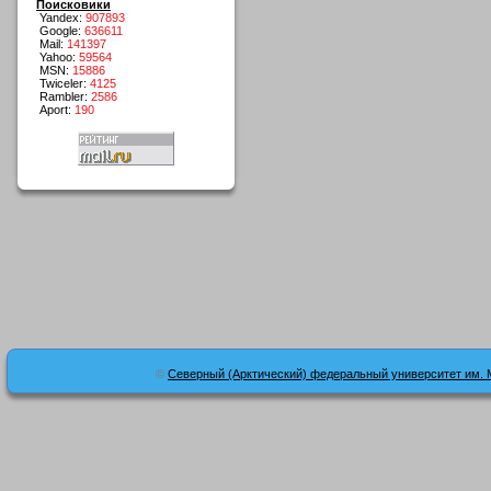
Поисковики
Yandex:
907893
Google:
636611
Mail:
141397
Yahoo:
59564
MSN:
15886
Twiceler:
4125
Rambler:
2586
Aport:
190
©
Северный (Арктический) федеральный университет им. 