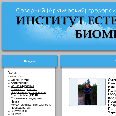
Разделы
Главная
Информация
Логи
→
Об институте
→
Абитуриенту
Стат
→
Очное отделение
Имя:
→
Заочное отделение
Полн
→
Внеучебная деятельность
Горо
→
Золотой Фонд ИЕНБ
ICQ:
→
Социальная поддержка
Посл
→
Наука
→
Международная деятельность
Возр
→
Преподаватели
Пол:
→
Выпускники
Заре
→
Контакты