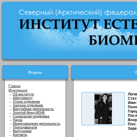
Разделы
Главная
Информация
Логи
→
Об институте
→
Абитуриенту
Стат
→
Очное отделение
Имя:
→
Заочное отделение
Полн
→
Внеучебная деятельность
Горо
→
Золотой Фонд ИЕНБ
Посл
→
Социальная поддержка
Возр
→
Наука
→
Международная деятельность
Пол:
→
Преподаватели
Заре
→
Выпускники
→
Контакты