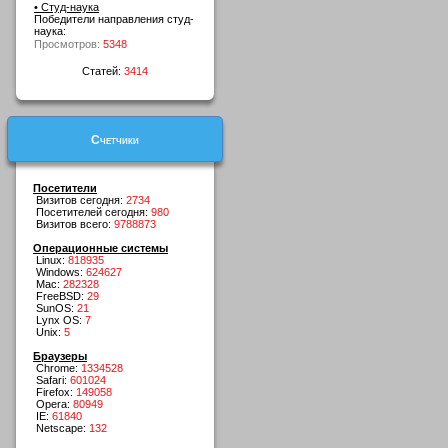
• Студ-наука
Победители направления студ-
наука:
Просмотров:
5348
Статей:
3414
Счетчики
Посетители
Визитов сегодня:
2734
Посетителей сегодня:
980
Визитов всего:
9788873
Операционные системы
Linux:
818935
Windows:
624627
Mac:
282328
FreeBSD:
29
SunOS:
21
Lynx OS:
7
Unix:
5
Браузеры
Chrome:
1334528
Safari:
601024
Firefox:
149058
Opera:
80949
IE:
61840
Netscape:
132