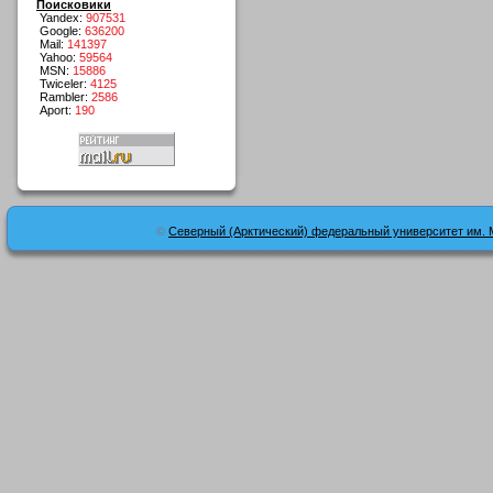
Поисковики
Yandex:
907531
Google:
636200
Mail:
141397
Yahoo:
59564
MSN:
15886
Twiceler:
4125
Rambler:
2586
Aport:
190
©
Северный (Арктический) федеральный университет им. 