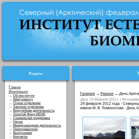
Разделы
Главная
Информация
Галерея
→
Разное
→ День Аркти
→
Об институте
→
Абитуриенту
Дата: 23 Февраля 2012 г. | Фотограф
→
Очное отделение
29 февраля 2012 года - Северн
→
Заочное отделение
имени М. В. Ломоносова - День Ар
→
Внеучебная деятельность
→
Золотой Фонд ИЕНБ
→
Социальная поддержка
→
Наука
→
Международная деятельность
→
Преподаватели
→
Выпускники
→
Контакты