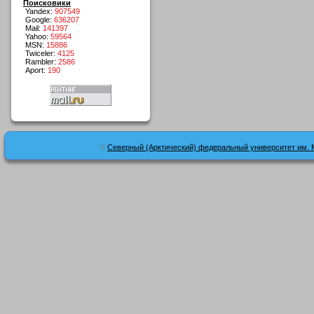
Поисковики
Yandex:
907549
Google:
636207
Mail:
141397
Yahoo:
59564
MSN:
15886
Twiceler:
4125
Rambler:
2586
Aport:
190
©
Северный (Арктический) федеральный университет им. 