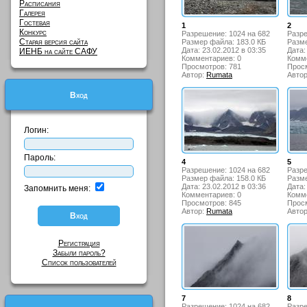
Расписания
Галерея
Гостевая
1
2
Конкурс
Разрешение: 1024 на 682
Разре
Старая версия сайта
Размер файла: 183.0 КБ
Разме
Дата: 23.02.2012 в 03:35
Дата:
ИЕНБ на сайте САФУ
Комментариев: 0
Комме
Просмотров: 781
Просм
Автор:
Rumata
Авто
Вход
Логин:
Пароль:
4
5
Разрешение: 1024 на 682
Разре
Размер файла: 158.0 КБ
Разме
Дата: 23.02.2012 в 03:36
Дата:
Запомнить меня:
Комментариев: 0
Комме
Просмотров: 845
Просм
Автор:
Rumata
Авто
Регистрация
Забыли пароль?
Список пользователей
7
8
Разрешение: 1024 на 682
Разре