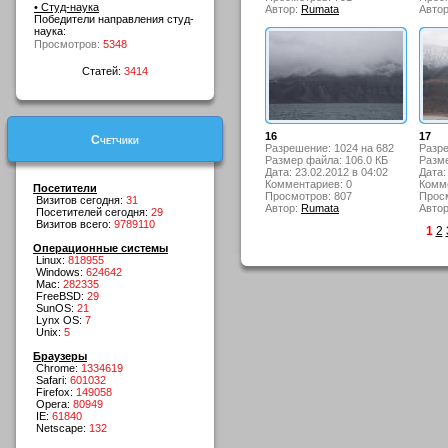
• Студ-наука
Автор:
Rumata
Авто
Победители направления студ-
наука:
Просмотров:
5348
Статей:
3414
16
17
Счетчики
Разрешение: 1024 на 682
Разре
Размер файла: 106.0 КБ
Разме
Дата: 23.02.2012 в 04:02
Дата:
Комментариев: 0
Комме
Посетители
Просмотров: 807
Просм
Визитов сегодня:
31
Автор:
Rumata
Авто
Посетителей сегодня:
29
Визитов всего:
9789110
1
2
Операционные системы
Linux:
818955
Windows:
624642
Mac:
282335
FreeBSD:
29
SunOS:
21
Lynx OS:
7
Unix:
5
Браузеры
Chrome:
1334619
Safari:
601032
Firefox:
149058
Opera:
80949
IE:
61840
Netscape:
132