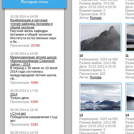
Последние статьи
Размер файла: 76.0 КБ
Разме
Дата: 23.02.2012 в 03:39
Дата:
Комментариев: 0
Комме
Просмотров: 873
Просм
16.08.2014 в 04:59
Автор:
Rumata
Авто
Конференции и научные
чтения кафедры ботаники и
общей экологии
Научная жизнь кафедры
ботаники и общей экологии
Института естественных наук
и би...
Просмотров:
25786
16.08.2014 в 04:58
10
11
Международная летняя школа
Разрешение: 1024 на 682
Разре
«Биоразнообразие Северной
Размер файла: 124.0 КБ
Разме
тайги» - 2014
Дата: 23.02.2012 в 03:41
Дата:
В период с 30 июня по 10 июля
Комментариев: 0
Комме
2014 года состоялась
Просмотров: 832
Просм
международная летняя школа
Автор:
Rumata
Авто
«Б...
Просмотров:
5588
06.08.2014 в 17:00
2014
Только двое.
Просмотров:
5309
06.08.2014 в 16:40
• Студ-арт
13
14
Победители направления студ-
Разрешение: 1024 на 682
Разре
арт:
Размер файла: 120.0 КБ
Разме
Просмотров:
5182
Дата: 23.02.2012 в 03:55
Дата:
Комментариев: 0
Комме
06.08.2014 в 16:39
Просмотров: 791
Просм