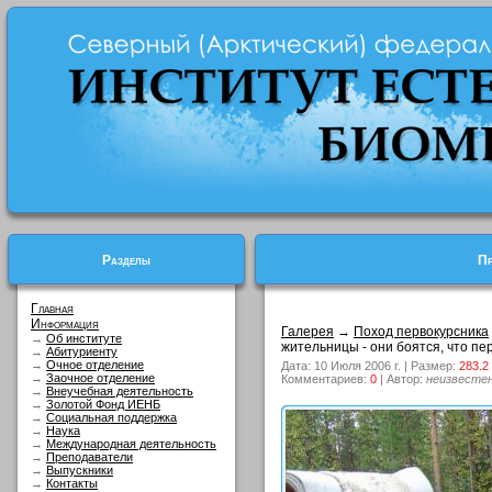
Разделы
Пр
Главная
Информация
Галерея
→
Поход первокурсника
→
Об институте
жительницы - они боятся, что пер
→
Абитуриенту
→
Очное отделение
Дата: 10 Июля 2006 г. | Размер:
283.2
→
Заочное отделение
Комментариев:
0
| Автор:
неизвесте
→
Внеучебная деятельность
→
Золотой Фонд ИЕНБ
→
Социальная поддержка
→
Наука
→
Международная деятельность
→
Преподаватели
→
Выпускники
→
Контакты