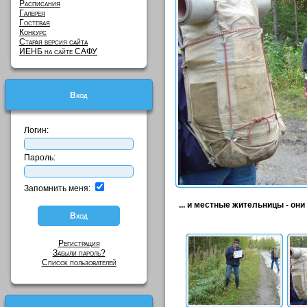
Расписания
Галерея
Гостевая
Конкурс
Старая версия сайта
ИЕНБ на сайте САФУ
Вход
Логин:
Пароль:
Запомнить меня:
... и местные жительницы - они
Регистрация
Забыли пароль?
Список пользователей