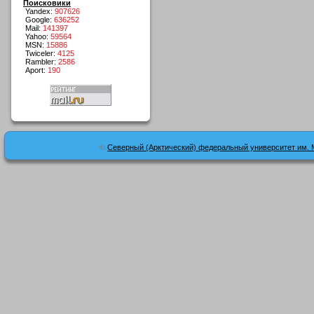
Поисковики
Yandex:
907626
Google:
636252
Mail:
141397
Yahoo:
59564
MSN:
15886
Twiceler:
4125
Rambler:
2586
Aport:
190
©
Северный (Арктический) федеральный университет им. 