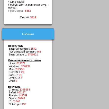
• Студ-наука
Победители направления студ-
наука:
Просмотров:
5352
Статей:
3414
Счетчики
Посетители
Визитов сегодня:
1542
Посетителей сегодня:
765
Визитов всего:
9790621
Операционные системы
Linux:
819077
Windows:
624888
Mac:
282458
FreeBSD:
29
SunOS:
21
Lynx OS:
7
Unix:
5
Браузеры
Chrome:
1335253
Safari:
601127
Firefox:
149059
Opera:
80949
IE:
61840
Netscape:
132