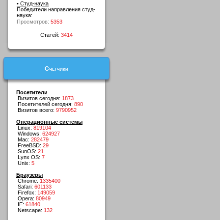
• Студ-наука
Победители направления студ-
наука:
Просмотров:
5353
Статей:
3414
Счетчики
Посетители
Визитов сегодня:
1873
Посетителей сегодня:
890
Визитов всего:
9790952
Операционные системы
Linux:
819104
Windows:
624927
Mac:
282479
FreeBSD:
29
SunOS:
21
Lynx OS:
7
Unix:
5
Браузеры
Chrome:
1335400
Safari:
601133
Firefox:
149059
Opera:
80949
IE:
61840
Netscape:
132