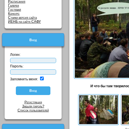
Расписания
Галерея
Гостевая
Конкурс
Старая версия сайта
ИЕНБ на сайте САФУ
Вход
Логин:
Пароль:
Запомнить меня:
И что бы там творилос
Регистрация
Забыли пароль?
Список пользователей