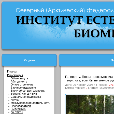
Разделы
Пр
Главная
Информация
Галерея
→
Поход первокурсника
→
Об институте
творилось, если бы не умелое рук
→
Абитуриенту
→
Очное отделение
Дата: 06 Ноября 2006 г. | Размер:
273
→
Заочное отделение
Комментариев:
0
| Автор:
неизвесте
→
Внеучебная деятельность
→
Золотой Фонд ИЕНБ
→
Социальная поддержка
→
Наука
→
Международная деятельность
→
Преподаватели
→
Выпускники
→
Контакты