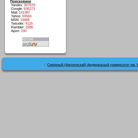
Поисковики
Yandex:
907670
Google:
636273
Mail:
141397
Yahoo:
59564
MSN:
15886
Twiceler:
4125
Rambler:
2586
Aport:
190
©
Северный (Арктический) федеральный университет им. 