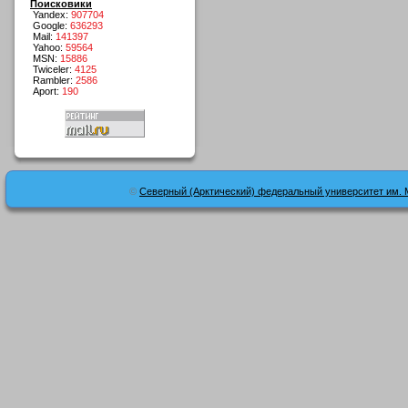
Поисковики
Yandex:
907704
Google:
636293
Mail:
141397
Yahoo:
59564
MSN:
15886
Twiceler:
4125
Rambler:
2586
Aport:
190
©
Северный (Арктический) федеральный университет им. 