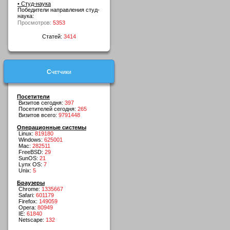
• Студ-наука
Победители направления студ-
наука:
Просмотров:
5353
Статей:
3414
Счетчики
Посетители
Визитов сегодня:
397
Посетителей сегодня:
265
Визитов всего:
9791448
Операционные системы
Linux:
819180
Windows:
625001
Mac:
282511
FreeBSD:
29
SunOS:
21
Lynx OS:
7
Unix:
5
Браузеры
Chrome:
1335667
Safari:
601179
Firefox:
149059
Opera:
80949
IE:
61840
Netscape:
132