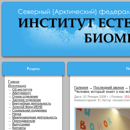
Разделы
Пр
Главная
Информация
Галерея
→
Последний звонок
→
→
Об институте
"Человек, который знает о нас в
→
Абитуриенту
→
Очное отделение
Дата: 02 Января 2008 г. | Размер:
153
→
Заочное отделение
Комментариев:
0
| Автор:
неизвесте
→
Внеучебная деятельность
→
Золотой Фонд ИЕНБ
→
Социальная поддержка
→
Наука
→
Международная деятельность
→
Преподаватели
→
Выпускники
→
Контакты