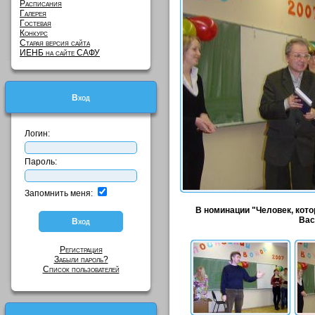
Расписания
Галерея
Гостевая
Конкурс
Старая версия сайта
ИЕНБ на сайте САФУ
Вход
Логин:
Пароль:
Запомнить меня:
В номинации "Человек, кото
Вас
Регистрация
Забыли пароль?
Список пользователей