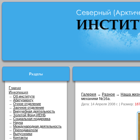
Разделы
Главная
Информация
Галерея
→
Разное
→
Наша жиз
→
Об институте
механики №16а.
→
Абитуриенту
→
Очное отделение
Дата: 14 Апреля 2008 г. | Размер:
187
→
Заочное отделение
→
Внеучебная деятельность
→
Золотой Фонд ИЕНБ
→
Социальная поддержка
→
Наука
→
Международная деятельность
→
Преподаватели
→
Выпускники
→
Контакты