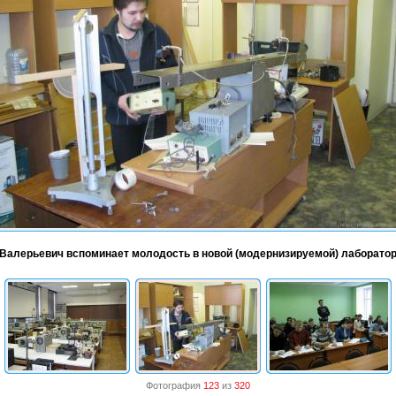
й Валерьевич вспоминает молодость в новой (модернизируемой) лаборато
Фотография
123
из
320