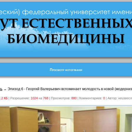
Просмотр фотографии
нь
→ Эпизод 6 - Георгий Валерьевич вспоминает молодость в новой (модерни
.2 КБ
| Разрешение:
1024
на
768
| Просмотров:
880
| Комментариев:
0
| Автор:
неизвес