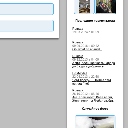
Последние комментарии
Rumata
19.03.2024 в 01:59
Rumata
09.09.2016 в 00:42
Oh, what an absurd...
Rumata
09.12.2013 в 04:09
А что, большая часть народа
до 5 курса добралась...
DasModell
22.04.2013 в 22:50
Чёрт побери... Помню этот
взгляд! )))))
Rumata
26.10.2012 в 03:46
Ага. Коля колет, Валя валит,
Женя женит, а Люба - любит...
Случайное фото