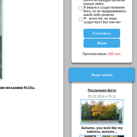
Бога и исповедую религию
(какую-либо)
Я верую в существование
Бога, но не придерживаюсь
какой-либо религии
Я - агностик; не знаю,
существует Бог или нет
Проголосовало:
695 чел.
Наша галерея
рии механики №16а.
Последние фото
20.03.2024 в 00:11
Autumn, you look like my
sadness, autumn...