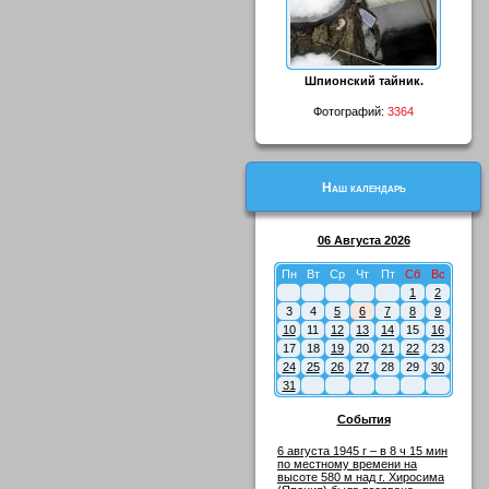
Шпионский тайник.
Фотографий:
3364
Наш календарь
06 Августа 2026
Пн
Вт
Ср
Чт
Пт
Сб
Вс
1
2
3
4
5
6
7
8
9
10
11
12
13
14
15
16
17
18
19
20
21
22
23
24
25
26
27
28
29
30
31
События
6 августа 1945 г – в 8 ч 15 мин
по местному времени на
высоте 580 м над г. Хиросима