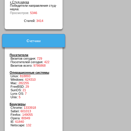
• Студ-наука
Победители направления студ-
наука:
Просмотров:
5346
Статей:
3414
Счетчики
Посетители
Визитов сегодня:
729
Посетителей сегодня:
422
Визитов всего:
9786868
Операционные системы
Linux:
818893
Windows:
624310
Mac:
282255
FreeBSD:
29
SunOS:
21
Lynx OS:
7
Unix:
5
Браузеры
Chrome:
1333918
Safari:
601013
Firefox:
149055
Opera:
80949
IE:
61840
Netscape:
132