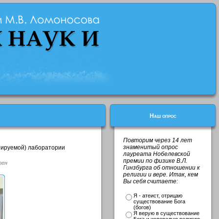
Наш опрос
Повторим через 14 лет
знаменитый опрос
зируемой) лаборатории
лауреата Нобелевской
премии по физике В.Л.
тен
Гинзбурга об отношении к
религии и вере. Итак, кем
Вы себя считаете:
Я - атеист, отрицаю
существование Бога
(богов)
Я верую в существование