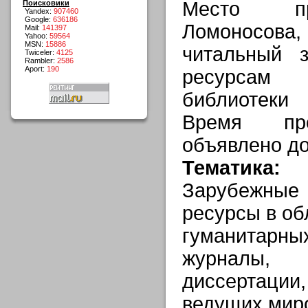
Место пр
Поисковики
Yandex:
907460
Google:
636186
Ломоносова
Mail:
141397
Yahoo:
59564
MSN:
15886
читальный 
Twiceler:
4125
Rambler:
2586
Aport:
190
ресурсам
библиотеки
Время про
объявлено д
Тематика:
Зарубежные
ресурсы в об
гуманитарн
журналы,
диссертаци
ведущих мир