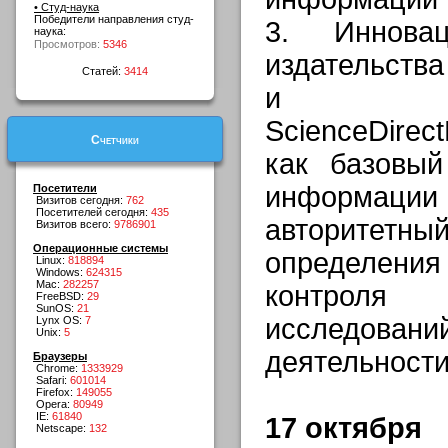
• Студ-наука
Победители направления студ-
3. Иннова
наука:
Просмотров:
5346
издательства
Статей:
3414
и обр
ScienceDirect
Счетчики
как базовый
информац
Посетители
Визитов сегодня:
762
Посетителей сегодня:
435
авторитетн
Визитов всего:
9786901
Операционные системы
определени
Linux:
818894
Windows:
624315
Mac:
282257
контроля
FreeBSD:
29
SunOS:
21
исследов
Lynx OS:
7
Unix:
5
деятельност
Браузеры
Chrome:
1333929
Safari:
601014
Firefox:
149055
Opera:
80949
IE:
61840
17 октября
Netscape:
132