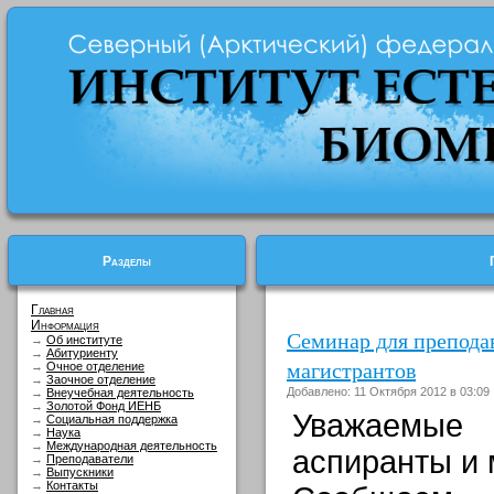
Разделы
Главная
Информация
Семинар для преподав
→
Об институте
→
Абитуриенту
магистрантов
→
Очное отделение
→
Заочное отделение
Добавлено: 11 Октября 2012 в 03:09
→
Внеучебная деятельность
→
Золотой Фонд ИЕНБ
Уважаемые
→
Социальная поддержка
→
Наука
→
Международная деятельность
аспиранты и 
→
Преподаватели
→
Выпускники
→
Контакты