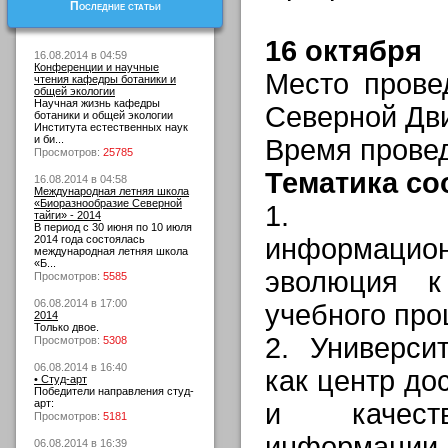
Последние статьи
16 октября
16.08.2014 в 04:59
Конференции и научные
Место прове
чтения кафедры ботаники и
общей экологии
Научная жизнь кафедры
Северной Дви
ботаники и общей экологии
Института естественных наук
и би...
Время провед
Просмотров:
25785
Тематика со
16.08.2014 в 04:58
Международная летняя школа
«Биоразнообразие Северной
1. Обра
тайги» - 2014
В период с 30 июня по 10 июля
2014 года состоялась
информацио
международная летняя школа
«Б...
эволюция к
Просмотров:
5585
06.08.2014 в 17:00
учебного про
2014
Только двое.
2. Универси
Просмотров:
5308
06.08.2014 в 16:40
как центр до
• Студ-арт
Победители направления студ-
арт:
и качест
Просмотров:
5181
информации
06.08.2014 в 16:39