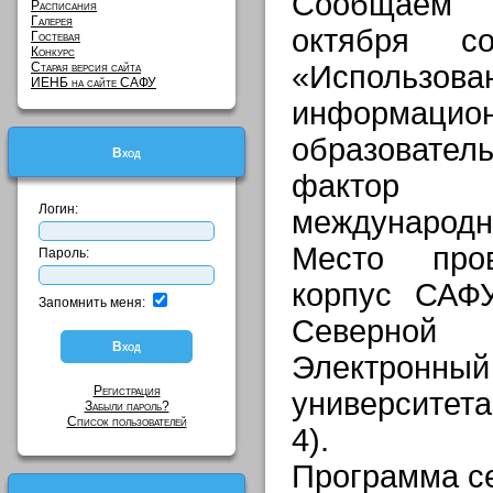
Сообщаем 
Расписания
Галерея
октября со
Гостевая
Конкурс
Старая версия сайта
«Использов
ИЕНБ на сайте САФУ
информацион
образовател
Вход
фактор
Логин:
международно
Место пров
Пароль:
корпус САФ
Запомнить меня:
Северной
Электронны
Регистрация
университет
Забыли пароль?
Список пользователей
4).
Программа с