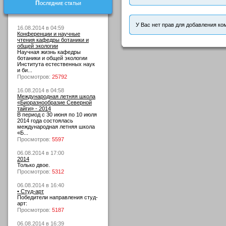
Последние статьи
У Вас нет прав для добавления ко
16.08.2014 в 04:59
Конференции и научные
чтения кафедры ботаники и
общей экологии
Научная жизнь кафедры
ботаники и общей экологии
Института естественных наук
и би...
Просмотров:
25792
16.08.2014 в 04:58
Международная летняя школа
«Биоразнообразие Северной
тайги» - 2014
В период с 30 июня по 10 июля
2014 года состоялась
международная летняя школа
«Б...
Просмотров:
5597
06.08.2014 в 17:00
2014
Только двое.
Просмотров:
5312
06.08.2014 в 16:40
• Студ-арт
Победители направления студ-
арт:
Просмотров:
5187
06.08.2014 в 16:39