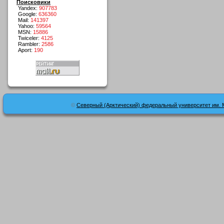
Поисковики
Yandex:
907783
Google:
636360
Mail:
141397
Yahoo:
59564
MSN:
15886
Twiceler:
4125
Rambler:
2586
Aport:
190
©
Северный (Арктический) федеральный университет им. 