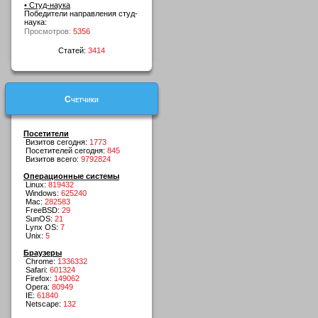
• Студ-наука
Победители направления студ-
наука:
Просмотров:
5356
Статей:
3414
Счетчики
Посетители
Визитов сегодня:
1773
Посетителей сегодня:
845
Визитов всего:
9792824
Операционные системы
Linux:
819432
Windows:
625240
Mac:
282583
FreeBSD:
29
SunOS:
21
Lynx OS:
7
Unix:
5
Браузеры
Chrome:
1336332
Safari:
601324
Firefox:
149062
Opera:
80949
IE:
61840
Netscape:
132