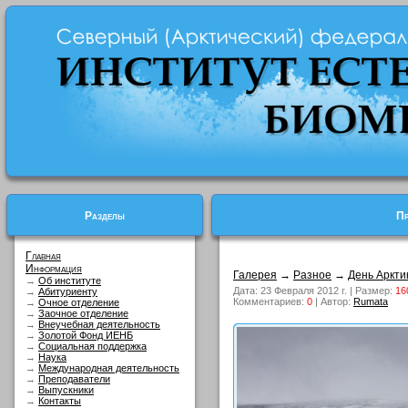
Разделы
Пр
Главная
Информация
Галерея
→
Разное
→
День Аркти
→
Об институте
Дата: 23 Февраля 2012 г. | Размер:
16
→
Абитуриенту
Комментариев:
0
| Автор:
Rumata
→
Очное отделение
→
Заочное отделение
→
Внеучебная деятельность
→
Золотой Фонд ИЕНБ
→
Социальная поддержка
→
Наука
→
Международная деятельность
→
Преподаватели
→
Выпускники
→
Контакты