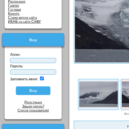
Расписания
Галерея
Гостевая
Конкурс
Старая версия сайта
ИЕНБ на сайте САФУ
Вход
Логин:
Пароль:
Запомнить меня:
Регистрация
Забыли пароль?
Список пользователей
Фо
Н