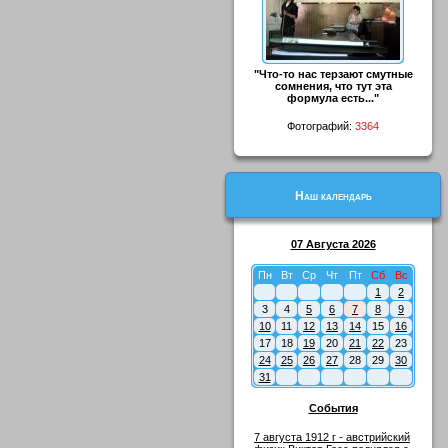
"Что-то нас терзают смутные
сомнения, что тут эта
формула есть..."
Фотографий:
3364
Наш календарь
07 Августа 2026
Пн
Вт
Ср
Чт
Пт
Сб
Вс
1
2
3
4
5
6
7
8
9
10
11
12
13
14
15
16
17
18
19
20
21
22
23
24
25
26
27
28
29
30
31
События
7 августа 1912 г - австрийский