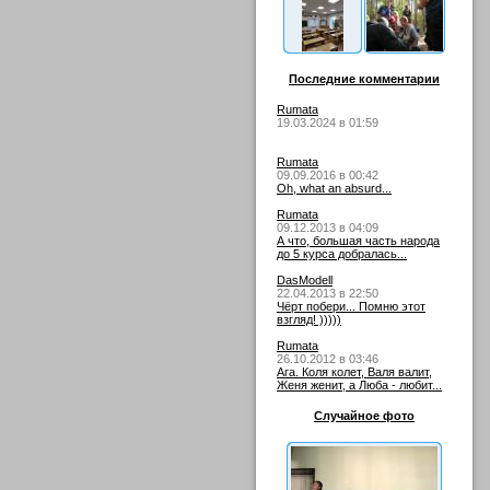
Последние комментарии
Rumata
19.03.2024 в 01:59
Rumata
09.09.2016 в 00:42
Oh, what an absurd...
Rumata
09.12.2013 в 04:09
А что, большая часть народа
до 5 курса добралась...
DasModell
22.04.2013 в 22:50
Чёрт побери... Помню этот
взгляд! )))))
Rumata
26.10.2012 в 03:46
Ага. Коля колет, Валя валит,
Женя женит, а Люба - любит...
Случайное фото