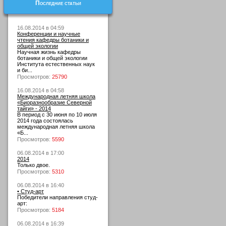
Последние статьи
16.08.2014 в 04:59
Конференции и научные
чтения кафедры ботаники и
общей экологии
Научная жизнь кафедры
ботаники и общей экологии
Института естественных наук
и би...
Просмотров:
25790
16.08.2014 в 04:58
Международная летняя школа
«Биоразнообразие Северной
тайги» - 2014
В период с 30 июня по 10 июля
2014 года состоялась
международная летняя школа
«Б...
Просмотров:
5590
06.08.2014 в 17:00
2014
Только двое.
Просмотров:
5310
06.08.2014 в 16:40
• Студ-арт
Победители направления студ-
арт:
Просмотров:
5184
06.08.2014 в 16:39