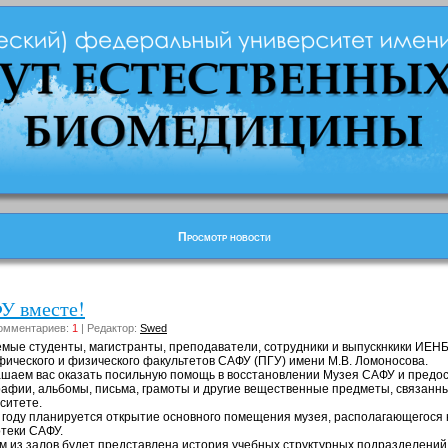
Просмотр новости
У вместе!
 Комментариев:
1
| Редактор:
Swed
мые студенты, магистранты, преподаватели, сотрудники и выпускнкики ИЕНБ,
фического и физического факультетов САФУ (ПГУ) имени М.В. Ломоносова.
шаем вас оказать посильную помощь в восстановлении Музея САФУ и предос
афии, альбомы, письма, грамоты и другие вещественные предметы, связанны
ситете.
 году планируется открытие основного помещения музея, располагающегося 
теки САФУ.
м из залов будет представлена история учебных структурных подразделений