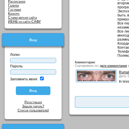
Расписания
втором
Галерея
програ
Гостевая
Экспоз
Конкурс
быть: 
Старая версия сайта
приказ
ИЕНБ на сайте САФУ
Все пе
незаме
Все ли
многод
размещ
Вход
Коорди
Контак
Телефо
Логин:
Поляко
Комментарии:
Сортировать по:
дате комментария
Пароль:
Ruma
Дата: 
Запомнить меня:
In less
Регистрация
Забыли пароль?
Список пользователей