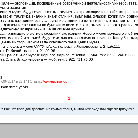
 зале — экспозиции, посвящённые современной деятельности университета 
ммой развития.
ициям музея будут очень важны предметы, отражающие и новый этап развити
вывески, таблички, значки и знаки отличия, вымпелы, флажки, копии или ориг
ов и распоряжений, записи, сувениры, книги, грамоты и прочие предметы, о
редаваемые экспонаты на бумажных носителях, в том числе и фотографии, м
длительно возвращены в Ваши личные архивы.
ца, принявшие участие в создании экспозиций Нового музея молодого учебно
есятилетней историей, будут с их личного согласия включены в Книгу благод
ению в историческом зале основного помещения музея.
наты офиса музея САФУ: г.Архангельск, пр.Ломоносова, д.2, каб.111
ты: Рабочий телефон: 21-89-98
ны работников музея: Дернова Лариса Реновна — Моб. тел.8 921 240 81 33
ва Ольга Владимировна — Моб. тел. 8 921 721 76 06
↓
ta
07.06.2017 в 22:17 | Статус:
Администратор
 than three years...
1
У Вас нет прав для добавления комментария, выполните вход или зарегистрируйтесь.