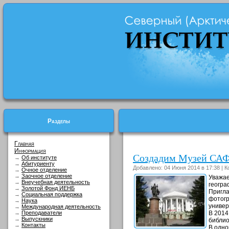
Разделы
Главная
Информация
Создадим Музей САФ
→
Об институте
→
Абитуриенту
Добавлено: 04 Июня 2014 в 17:38 |
→
Очное отделение
→
Заочное отделение
Уважае
→
Внеучебная деятельность
геогра
→
Золотой Фонд ИЕНБ
Пригла
→
Социальная поддержка
фотогр
→
Наука
универ
→
Международная деятельность
→
Преподаватели
В 2014
→
Выпускники
библио
→
Контакты
В одно