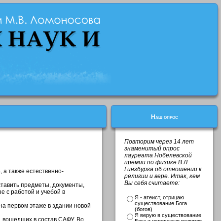
Наш опрос
Повторим через 14 лет
знаменитый опрос
лауреата Нобелевской
премии по физике В.Л.
Гинзбурга об отношении к
 а также естественно-
религии и вере. Итак, кем
Вы себя считаете:
тавить предметы, документы,
е с работой и учебой в
Я - атеист, отрицаю
существование Бога
на первом этаже в здании новой
(богов)
Я верую в существование
, вошедших в состав САФУ. Во