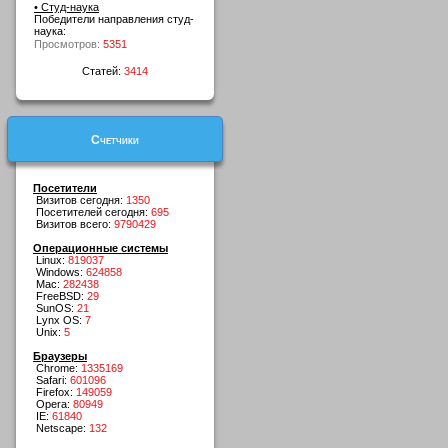
• Студ-наука
Победители направления студ-
наука:
Просмотров:
5351
Статей:
3414
Счетчики
Посетители
Визитов сегодня:
1350
Посетителей сегодня:
695
Визитов всего:
9790429
Операционные системы
Linux:
819037
Windows:
624858
Mac:
282438
FreeBSD:
29
SunOS:
21
Lynx OS:
7
Unix:
5
Браузеры
Chrome:
1335169
Safari:
601096
Firefox:
149059
Opera:
80949
IE:
61840
Netscape:
132