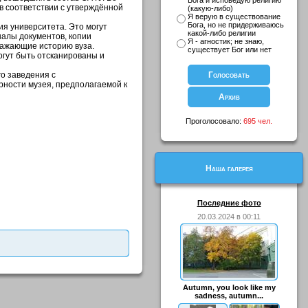
Бога и исповедую религию
в соответствии с утверждённой
(какую-либо)
Я верую в существование
Бога, но не придерживаюсь
я университета. Это могут
какой-либо религии
иналы документов, копии
Я - агностик; не знаю,
тражающие историю вуза.
существует Бог или нет
огут быть отсканированы и
го заведения с
арности музея, предполагаемой к
Проголосовало:
695 чел.
Наша галерея
Последние фото
20.03.2024 в 00:11
Autumn, you look like my
sadness, autumn...