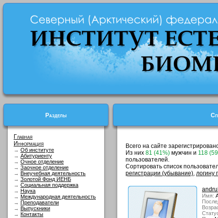
Разделы
Сп
Главная
Информация
Всего на сайте зарегистрирован
→
Об институте
Из них
81 (41%)
мужчин и
118 (5
→
Абитуриенту
пользователей.
→
Очное отделение
Сортировать список пользовате
→
Заочное отделение
регистрации (убывание)
,
логину 
→
Внеучебная деятельность
→
Золотой Фонд ИЕНБ
→
Социальная поддержка
andru
→
Наука
Имя:
А
→
Международная деятельность
После
→
Преподаватели
Возрас
→
Выпускники
Стату
→
Контакты