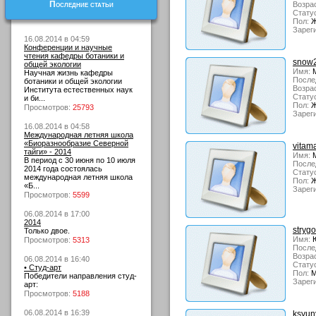
Последние статьи
Возрас
Стату
Пол:
Ж
Зарег
16.08.2014 в 04:59
Конференции и научные
чтения кафедры ботаники и
snow
общей экологии
Имя:
М
Научная жизнь кафедры
После
ботаники и общей экологии
Возрас
Института естественных наук
Стату
и би...
Пол:
Ж
Просмотров:
25793
Зарег
16.08.2014 в 04:58
Международная летняя школа
«Биоразнообразие Северной
vitam
тайги» - 2014
Имя:
М
В период с 30 июня по 10 июля
После
2014 года состоялась
Стату
международная летняя школа
Пол:
Ж
«Б...
Зарег
Просмотров:
5599
06.08.2014 в 17:00
2014
strygo
Только двое.
Имя:
Ю
Просмотров:
5313
После
Возрас
06.08.2014 в 16:40
Стату
• Студ-арт
Пол:
М
Победители направления студ-
Зарег
арт:
Просмотров:
5188
06.08.2014 в 16:39
ksyun