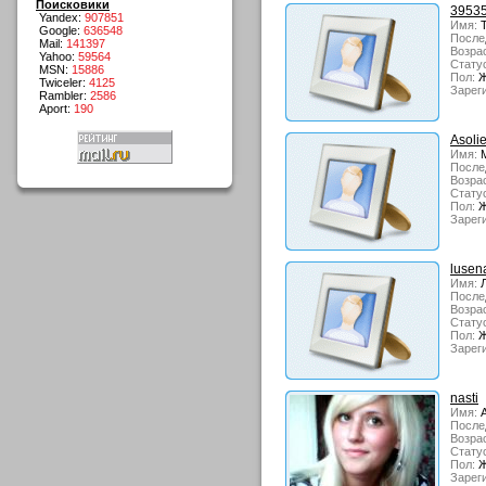
Поисковики
3953
Yandex:
907851
Имя:
Т
Google:
636548
После
Mail:
141397
Возрас
Yahoo:
59564
Стату
MSN:
15886
Пол:
Ж
Twiceler:
4125
Зарег
Rambler:
2586
Aport:
190
Asoli
Имя:
M
После
Возрас
Стату
Пол:
Ж
Зарег
lusen
Имя:
Л
После
Возрас
Стату
Пол:
Ж
Зарег
nasti
Имя:
А
После
Возрас
Стату
Пол:
Ж
Зарег