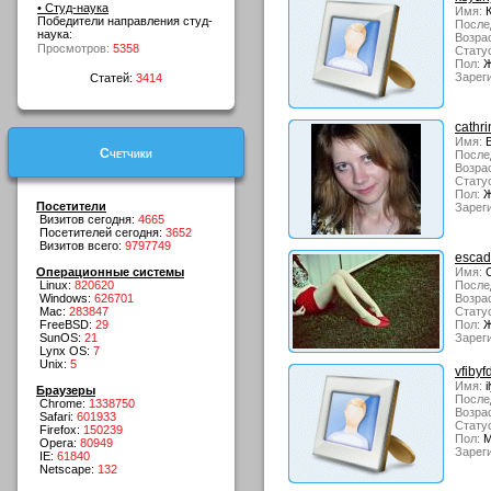
• Студ-наука
Имя:
К
Победители направления студ-
После
наука:
Возрас
Просмотров:
5358
Стату
Пол:
Ж
Зарег
Статей:
3414
cathri
Имя:
Е
Счетчики
После
Возрас
Стату
Пол:
Ж
Посетители
Зарег
Визитов сегодня:
4665
Посетителей сегодня:
3652
Визитов всего:
9797749
esca
Операционные системы
Имя:
С
Linux:
820620
После
Windows:
626701
Возрас
Mac:
283847
Стату
FreeBSD:
29
Пол:
Ж
SunOS:
21
Зарег
Lynx OS:
7
Unix:
5
vfibyf
Имя:
i
Браузеры
После
Chrome:
1338750
Возрас
Safari:
601933
Стату
Firefox:
150239
Пол:
М
Opera:
80949
Зарег
IE:
61840
Netscape:
132