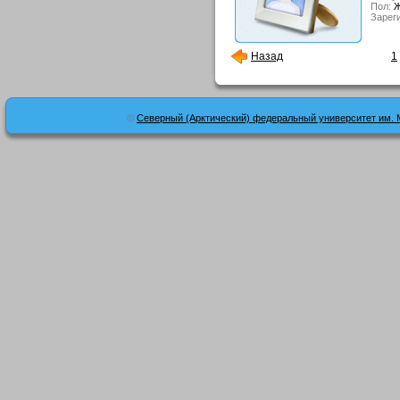
Пол:
Ж
Зарег
Назад
1
©
Северный (Арктический) федеральный университет им. 