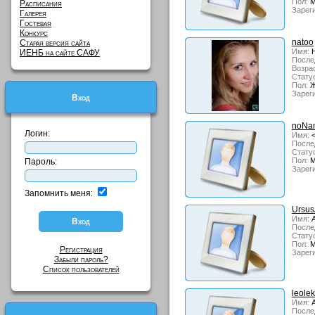
Пол:
М
Расписания
Зарег
Галерея
Гостевая
Конкурс
natoo
Старая версия сайта
Имя:
Н
ИЕНБ на сайте САФУ
После
Возрас
Стату
Пол:
Ж
Зарег
Вход
noNa
Логин:
Имя:
<
После
Стату
Пол:
М
Пароль:
Зарег
Запомнить меня:
Ursus
Имя:
А
После
Стату
Пол:
М
Регистрация
Зарег
Забыли пароль?
Список пользователей
leolek
Имя:
А
После