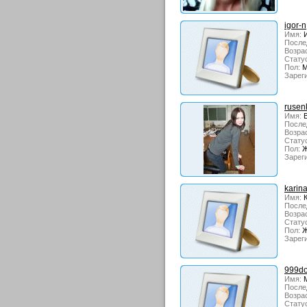
igor-n
Имя:
И
После
Возрас
Стату
Пол:
М
Зарег
rusen
Имя:
В
После
Возрас
Стату
Пол:
Ж
Зарег
karin
Имя:
К
После
Возрас
Стату
Пол:
Ж
Зарег
999d
Имя:
М
После
Возрас
Стату