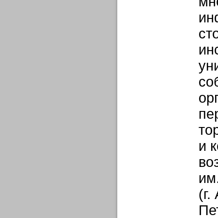
мн
ин
ст
ин
ун
со
ор
пе
то
и 
во
им
(г.
Пе