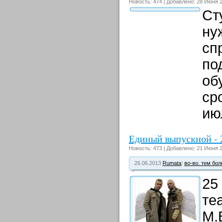
Новость: 474 | Добавлено: 28 Июня 2
Ст
ну
сп
по
об
ср
ию
Единый выпускной - 
Новость: 473 | Добавлено: 21 Июня 2
26.06.2013
Rumata
:
во-во. тем бол
25
те
М.