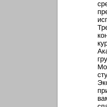
ср
пр
ис
Тр
ко
ку
Ак
гр
Мо
ст
Эк
пр
ва
сп