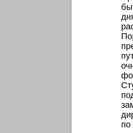
бы
дн
ра
По
пр
пу
оч
фо
Ст
по
за
ди
по 