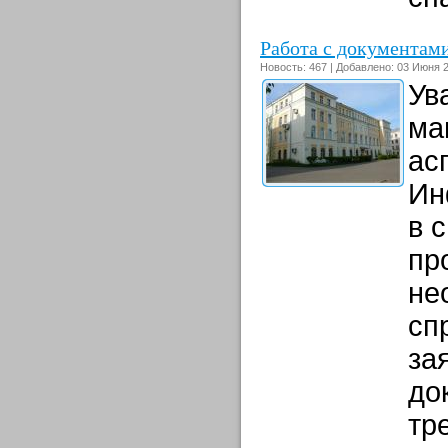
Работа с документами
Новость: 467 | Добавлено: 03 Июня 2
Ув
ма
ас
Ин
в 
пр
не
сп
за
до
тр