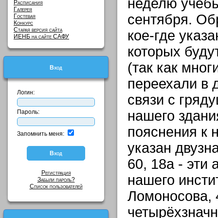
неделю учёбы 
Расписания
Галерея
сентября. Об
Гостевая
Конкурс
Старая версия сайта
кое-где указа
ИЕНБ на сайте САФУ
которых буду
(так как мно
Вход
переехали в 
Логин:
связи с гряд
нашего здани
Пароль:
пояснения к 
Запомнить меня:
указан двузна
60, 18а - эти
Регистрация
нашего инсти
Забыли пароль?
Список пользователей
Ломоносова, 
четырёхзначн