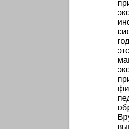
пр
эк
ин
си
год
эт
ма
эк
пр
фи
пе
об
Вр
вы