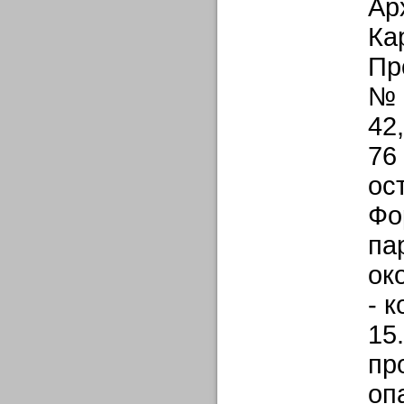
Ар
Ка
Пр
№ 1
42,
76
ос
Фо
па
ок
- 
15
пр
оп