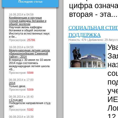
Последние статьи
цифра означа
вторая - эта..
16.08.2014 в 04:59
Конференции и научные
чтения кафедры ботаники и
общей экологии
СОЦИАЛЬНАЯ СТИ
Научная жизнь кафедры
ботаники и общей экологии
ПОДДЕРЖКА
Института естественных наук
и би...
Новость: 479 | Добавлено: 29 Август
Просмотров:
25786
Ув
16.08.2014 в 04:58
Международная летняя школа
За
«Биоразнообразие Северной
тайги» - 2014
В период с 30 июня по 10 июля
на
2014 года состоялась
международная летняя школа
«Б...
со
Просмотров:
5588
по
06.08.2014 в 17:00
2014
Только двое.
уч
Просмотров:
5309
06.08.2014 в 16:40
ИЕ
• Студ-арт
Победители направления студ-
Ло
арт:
Просмотров:
5182
12
06.08.2014 в 16:39