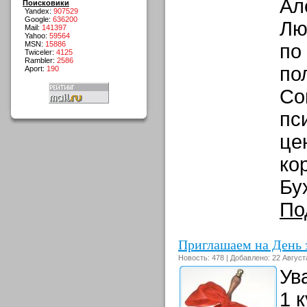
Ал
Поисковики
Yandex:
907529
Google:
636200
Лю
Mail:
141397
Yahoo:
59564
MSN:
15886
по
Twiceler:
4125
Rambler:
2586
по
Aport:
190
Со
пс
це
ко
Бу
По
Приглашаем на День 
Новость: 478 | Добавлено: 22 Август
Ув
1 