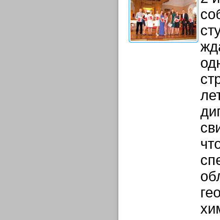
со
ст
жд
од
ст
ле
ди
св
чт
сп
об
ге
хи