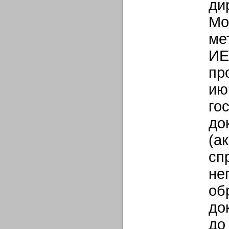
ди
Мо
ме
ИЕ
пр
ию
го
до
(а
сп
не
об
до
до