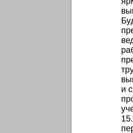
яр
вы
Бу
пр
ве
ра
пр
тр
вы
и 
пр
уч
15
пе