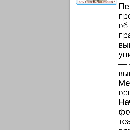
Пе
пр
об
пр
вы
ун
— 
вы
Ме
ор
На
фо
те