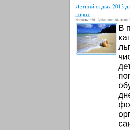
Летний отдых 2013 дл
сирот
Новость: 469 | Добавлено: 06 Июня 2
В 
ка
ль
чи
де
по
об
дн
фо
ор
са