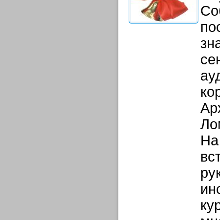
Со
по
зн
се
ау
ко
Ар
Ло
На
вс
ру
ин
ку