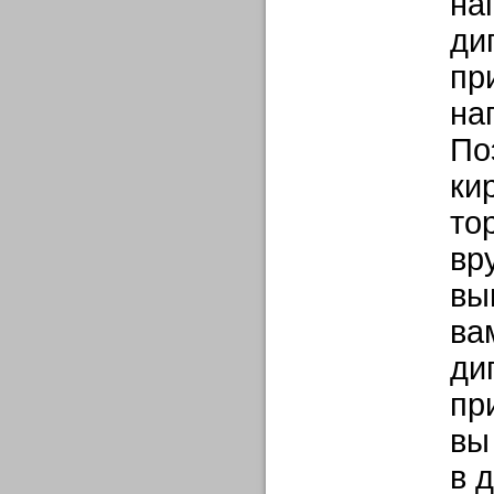
на
ди
пр
на
По
ки
то
вр
вы
ва
ди
пр
вы
в 