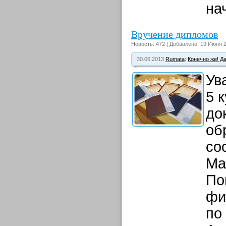
нач
Вручение дипломов
Новость: 472 | Добавлено: 19 Июня 2
30.06.2013
Rumata
:
Конечно же! Д
Ув
5 
до
об
со
Ма
По
фи
по 