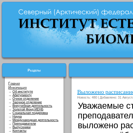
Разделы
Главная
Информация
Выложено расписание
→
Об институте
→
Абитуриенту
Новость: 480 | Добавлено: 31 Август
→
Очное отделение
→
Заочное отделение
Уважаемые с
→
Внеучебная деятельность
→
Золотой Фонд ИЕНБ
преподавател
→
Социальная поддержка
→
Наука
→
Международная деятельность
выложено рас
→
Преподаватели
→
Выпускники
→
Контакты