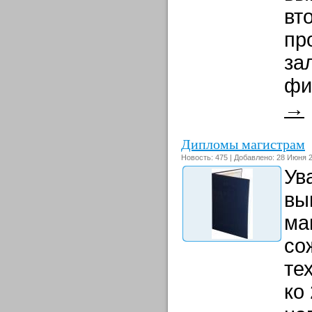
вт
пр
за
фи
→
Дипломы магистрам
Новость: 475 | Добавлено: 28 Июня 2
Ув
вы
ма
со
те
ко