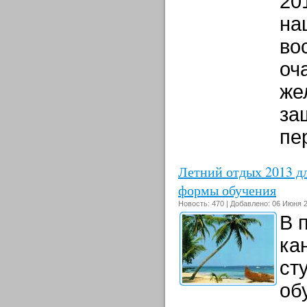
20
на
во
оч
же
за
пе
Летний отдых 2013 д
формы обучения
Новость: 470 | Добавлено: 06 Июня 2
В 
ка
ст
об