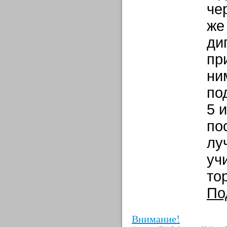
че
же
ди
пр
ни
по
5 
по
лу
уч
то
По
Внимание!