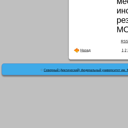
ме
ин
ре
М
RSS
Назад
1
2
©
Северный (Арктический) федеральный университет им. 