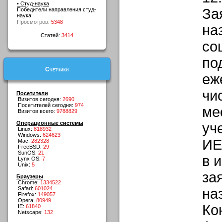
• Студ-наука
За
Победители направления студ-
наука:
Просмотров:
5348
на
Статей:
3414
со
по
Счетчики
еж
чи
Посетители
Визитов сегодня:
2690
Посетителей сегодня:
974
ме
Визитов всего:
9788829
Операционные системы
уч
Linux:
818932
Windows:
624623
ИЕ
Mac:
282328
FreeBSD:
29
SunOS:
21
в 
Lynx OS:
7
Unix:
5
за
Браузеры
Chrome:
1334522
Safari:
601024
на
Firefox:
149057
Opera:
80949
Ко
IE:
61840
Netscape:
132