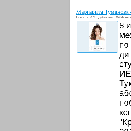
Маргарита Туманова -
Новость: 471 | Добавлено: 09 Июня 2
8 
ме
по
дип
ст
ИЕ
Ту
аб
по
ко
"К