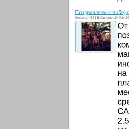
Поздравляем с побед
Новость: 466 | Добавлено: 24 Мая 20
От
по
ко
ма
ин
на
пл
ме
ср
СА
2.