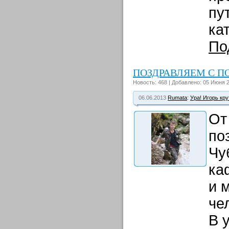
пу
кат
По
ПОЗДРАВЛЯЕМ С П
Новость: 468 | Добавлено: 05 Июня 2
06.06.2013
Rumata
:
Ура! Игорь кру
От
по
Чу
ка
и 
че
В 