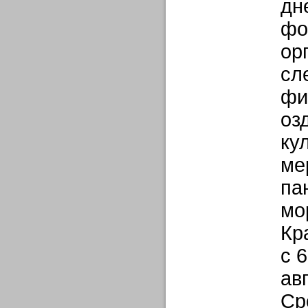
дн
фо
ор
сл
фи
оз
ку
ме
па
мо
Кр
с 
ав
Ср