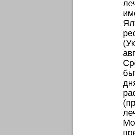
ле
им
Ял
ре
(У
ав
Ср
бы
дн
ра
(п
ле
Мо
пр