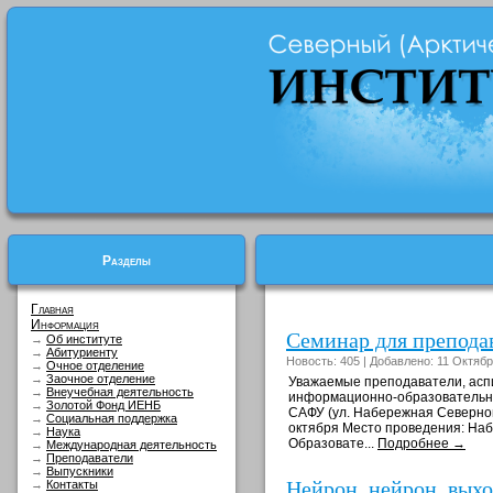
Разделы
Главная
Информация
Семинар для преподав
→
Об институте
→
Абитуриенту
Новость: 405 | Добавлено: 11 Октябр
→
Очное отделение
→
Заочное отделение
Уважаемые преподаватели, асп
→
Внеучебная деятельность
информационно-образовательных
→
Золотой Фонд ИЕНБ
САФУ (ул. Набережная Северной
→
Социальная поддержка
октября Место проведения: Наб
→
Наука
Образовате...
Подробнее →
→
Международная деятельность
→
Преподаватели
→
Выпускники
Нейрон, нейрон, выход
→
Контакты