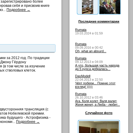
г зарегистрировано более
рировав себя и присвоив книге
з...
Подробнее →
Последние комментарии
Rumata
19.03.2024 в 01:59
Rumata
09.09.2016 в 00:42
Oh, what an absurd...
ии за 2012 год. По традиции
Rumata
 Джону Гёрдону
09.12.2013 в 04:09
А что, большая часть народа
 (в том числе за изучение
до 5 курса добралась...
ых стволовых клеток.
DasModell
22.04.2013 в 22:50
Чёрт побери... Помню этот
взгляд! )))))
Rumata
26.10.2012 в 03:46
Ага. Коля колет, Валя валит,
Женя женит, а Люба - любит...
 двусторонняя трансляция (с
Случайное фото
еатов Нобелевской премии.
ика будущего - Астрофизика -
кономи...
Подробнее →