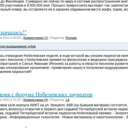
 до Финляндии. Суммарно же сейчас по миру в системе распространения кни
000 участников и 9.000.000 книг. Процесс буккроссинга выглядит так: зарегист
льный номер, вы оставляете её в заранее обдуманном месте (кафе, парке, вок
 началась!"
я 2012 в 00:55 |
Комментарии (1)
| Редактор:
Rumata
 про выращивание зубов
сь очередная Нобелевская неделя, в ходе которой мы узнаем лауреатов прем
ем с биологов:-) Нобелевская премия по физиологии и медицине присуждена
обритания) и Синъя Яманаке (Япония) за работы в области биологии развития
мы клонирования организмов - примечание наше) и получения индуцированн
вляем лауреатов!!!
яция с форума Нобелевских лауреатов
я 2012 в 01:47 |
Комментарии (0)
| Редактор:
LA
ктовом зале корпуса ИИКТ на ул. Урицкого, 68В (на бывшем матфаке) состоится
авать вопросы) открытия и первого дня седьмой Петербургской встречи лаур
, седьмой Петербургской встречи лауреатов Нобелевской премии: - Энергет
ина - Информационные технологии - Новые материалы и нанотехнологии - Э