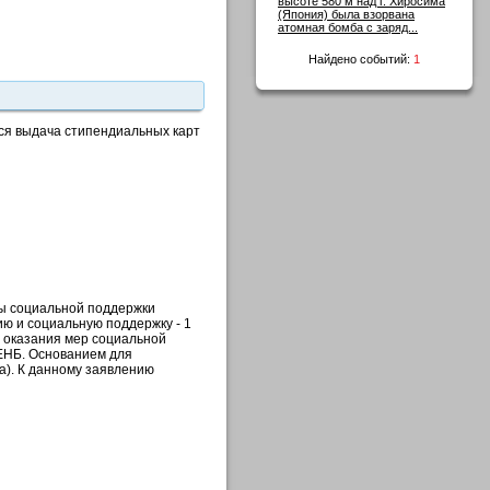
высоте 580 м над г. Хиросима
(Япония) была взорвана
атомная бомба с заряд...
Найдено событий:
1
ится выдача стипендиальных карт
ы социальной поддержки
ию и социальную поддержку - 1
 оказания мер социальной
ЕНБ. Основанием для
а). К данному заявлению