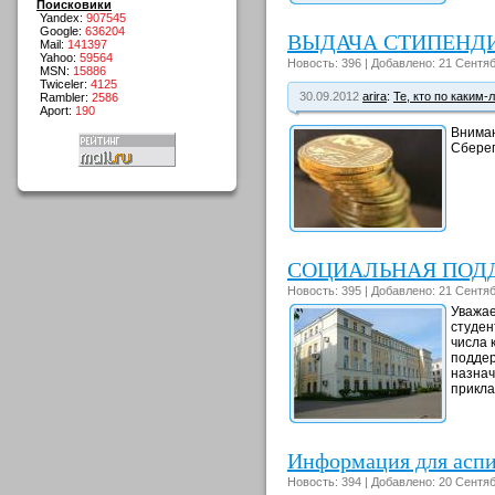
Поисковики
Yandex:
907545
Google:
636204
ВЫДАЧА СТИПЕНД
Mail:
141397
Yahoo:
59564
Новость: 396 | Добавлено: 21 Сентяб
MSN:
15886
Twiceler:
4125
30.09.2012
arira
:
Те, кто по каким-
Rambler:
2586
Aport:
190
Вниман
Сберег
СОЦИАЛЬНАЯ ПОД
Новость: 395 | Добавлено: 21 Сентяб
Уважае
студен
числа 
поддер
назнач
прикла
Информация для асп
Новость: 394 | Добавлено: 20 Сентяб