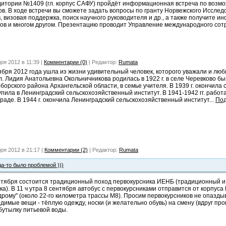
аудитории №1409 (гл. корпус САФУ) пройдёт информационная встреча по возм
в. В ходе встречи вы сможете задать вопросы по гранту Норвежского Исследо
 визовая поддержка, поиск научного руководителя и др., а также получите 
в и многом другом. Презентацию проводит Управление международного сотру
ря 2012 в 11:39 |
Комментарии (0)
| Редактор:
Rumata
ября 2012 года ушла из жизни удивительный человек, которого уважали и любил
л. Лидия Анатольевна Окольничникова родилась в 1922 г. в селе Черевково бы
борского района Архангельской области, в семье учителя. В 1939 г. окончила 
упила в Ленинградский сельскохозяйственный институт. В 1941-1942 гг. работа
раде. В 1944 г. окончила Ленинградский сельскохозяйственный институт...
По
ря 2012 в 21:17 |
Комментарии (2)
| Редактор:
Rumata
да-то было проблемой )))
нтября состоится традиционный поход первокурсника ИЕНБ (традиционный и 
а). В 11 ч утра 8 сентября автобус с первокурсниками отправится от корпуса 
дрому" (около 22-го километра трассы М8). Просим первокурсников не опазды
димые вещи - тёплую одежду, носки (и желательно обувь) на смену (вдруг пров
 бутылку питьевой воды.