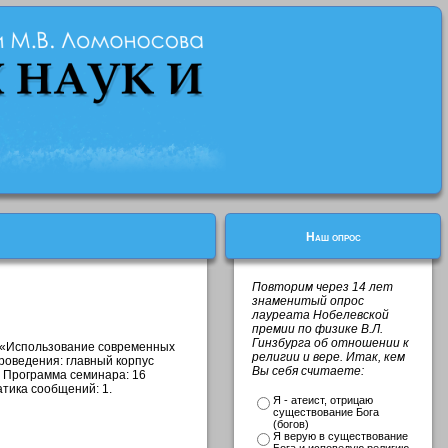
Наш опрос
Повторим через 14 лет
знаменитый опрос
лауреата Нобелевской
премии по физике В.Л.
Гинзбурга об отношении к
р «Использование современных
религии и вере. Итак, кем
роведения: главный корпус
Вы себя считаете:
. Программа семинара: 16
атика сообщений: 1.
Я - атеист, отрицаю
существование Бога
(богов)
Я верую в существование