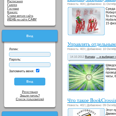
Расписания
Новость: 404 | Добавлено: 11 Октябр
Галерея
Гостевая
Среда 
Конкурс
Роберт
Старая версия сайта
То ест
ИЕНБ на сайте САФУ
Нобеле
15 физ
Вход
Управлять отдельным
Логин:
Новость: 403 | Добавлено: 10 Октябр
14.10.2012
Rumata
:
... и выбирает 
Пароль:
Шведск
(Франц
Запомнить меня:
провод
часы, 
Регистрация
Забыли пароль?
Что такое BookCrossin
Список пользователей
Новость: 402 | Добавлено: 09 Октябр
Этот п
Движен