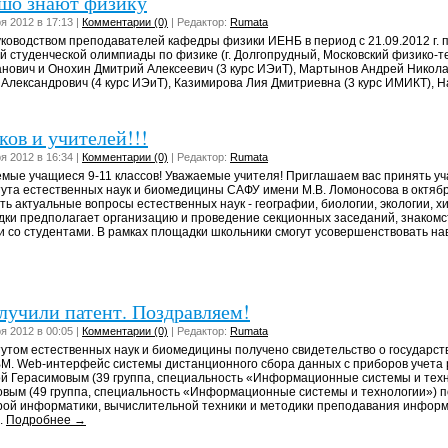
шо знают физику
я 2012 в 17:13 |
Комментарии (0)
| Редактор:
Rumata
оводством преподавателей кафедры физики ИЕНБ в период с 21.09.2012 г. по
й студенческой олимпиады по физике (г. Долгопрудный, Московский физико-те
нович и Онохин Дмитрий Алексеевич (3 курс ИЭиТ), Мартынов Андрей Никол
Александрович (4 курс ИЭиТ), Казимирова Лия Дмитриевна (3 курс ИМИКТ), Н
ов и учителей!!!
я 2012 в 16:34 |
Комментарии (0)
| Редактор:
Rumata
мые учащиеся 9-11 классов! Уважаемые учителя! Приглашаем вас принять у
ута естественных наук и биомедицины САФУ имени М.В. Ломоносова в октябр
ть актуальные вопросы естественных наук - географии, биологии, экологии, хи
ки предполагает организацию и проведение секционных заседаний, знакомс
и со студентами. В рамках площадки школьники смогут усовершенствовать нав
учили патент. Поздравляем!
я 2012 в 00:05 |
Комментарии (0)
| Редактор:
Rumata
утом естественных наук и биомедицины получено свидетельство о государс
М. Web-интерфейс системы дистанционного сбора данных с приборов учета
й Герасимовым (39 группа, специальность «Информационные системы и тех
вым (49 группа, специальность «Информационные системы и технологии») п
ой информатики, вычислительной техники и методики преподавания информ
..
Подробнее →