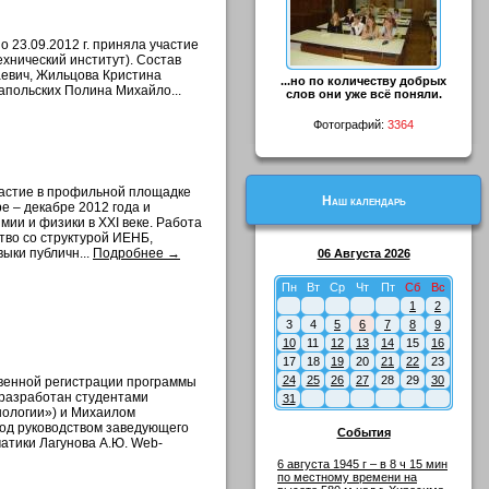
 23.09.2012 г. приняла участие
хнический институт). Состав
аевич, Жильцова Кристина
...но по количеству добрых
апольских Полина Михайло...
слов они уже всё поняли.
Фотографий:
3364
частие в профильной площадке
Наш календарь
е – декабре 2012 года и
мии и физики в XXI веке. Работа
тво со структурой ИЕНБ,
ыки публичн...
Подробнее →
06 Августа 2026
Пн
Вт
Ср
Чт
Пт
Сб
Вс
1
2
3
4
5
6
7
8
9
10
11
12
13
14
15
16
17
18
19
20
21
22
23
24
25
26
27
28
29
30
твенной регистрации программы
 разработан студентами
31
нологии») и Михаилом
од руководством заведующего
События
атики Лагунова А.Ю. Web-
6 августа 1945 г – в 8 ч 15 мин
по местному времени на