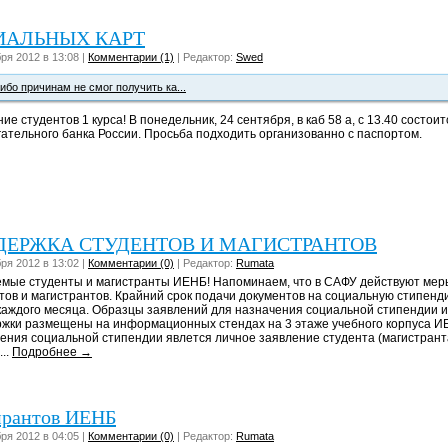
ИАЛЬНЫХ КАРТ
ря 2012 в 13:08 |
Комментарии (1)
| Редактор:
Swed
либо причинам не смог получить ка...
ие студентов 1 курса! В понедельник, 24 сентября, в каб 58 а, с 13.40 состо
ательного банка России. Просьба подходить организованно с паспортом.
ДЕРЖКА СТУДЕНТОВ И МАГИСТРАНТОВ
ря 2012 в 13:02 |
Комментарии (0)
| Редактор:
Rumata
мые студенты и магистранты ИЕНБ! Напоминаем, что в САФУ действуют мер
тов и магистрантов. Крайний срок подачи документов на социальную стипенд
каждого месяца. Образцы заявлений для назначения социальной стипендии и
жки размещены на информационных стендах на 3 этаже учебного корпуса И
ения социальной стипендии явлется личное заявление студента (магистрант
...
Подробнее →
ирантов ИЕНБ
ря 2012 в 04:05 |
Комментарии (0)
| Редактор:
Rumata