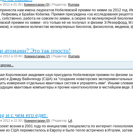
я 2012 в 01:35 |
Комментарии (0)
| Редактор:
Rumata
принесла нам имена лауреатов Нобелевской премии по химии за 2012 год. И
 Лефковиц и Брайан Кобилка. Премия присуждена «за исследования рецепто
ь, собственно, работа не совсем по химии, а скорее по молекулярной биологии
вской премии по химии - кто только её не получал: и физики Э.Резерфорд, М
иков), и огромное количество молекулярных биологов, физиологов, медиков, ф
и атомами? Это так просто!
я 2012 в 03:49 |
Комментарии (2)
| Редактор:
Rumata
тапочки...
ая Королевская академия наук присудила Нобелевскую премию по физике за
ия) и Дэвиду Вайнленду (США) за "создание новаторских экспериментальны
ить измерения отдельных квантовых систем и управлять ими". Иными словами
будущие квантовые компьютеры и прочие нанотехнологии в чистейшем виде. 
g и с чем его едят.
я 2012 в 22:30 |
Комментарии (0)
| Редактор:
LA
роект возник в 2001 году по инициативе специалиста по интернет-технологи
ие из США переместилось в Европу и было тепло встречено в Италии, затем 