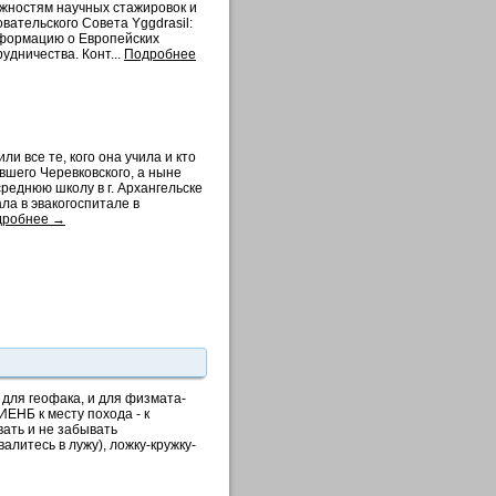
ожностям научных стажировок и
вательского Совета Yggdrasil:
информацию о Европейских
дничества. Конт...
Подробнее
и все те, кого она учила и кто
вшего Черевковского, а ныне
среднюю школу в г. Архангельске
ла в эвакогоспитале в
дробнее →
для геофака, и для физмата-
ИЕНБ к месту похода - к
вать и не забывать
алитесь в лужу), ложку-кружку-