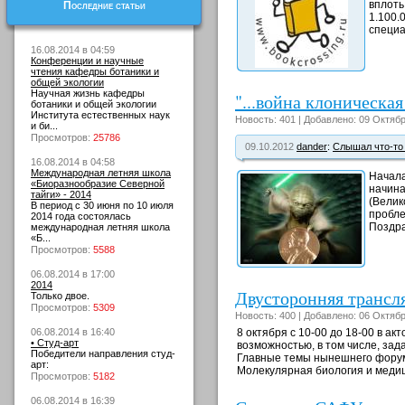
вплоть
Последние статьи
1.100.
специа
16.08.2014 в 04:59
Конференции и научные
чтения кафедры ботаники и
общей экологии
Научная жизнь кафедры
"...война клоническая
ботаники и общей экологии
Института естественных наук
Новость: 401 | Добавлено: 09 Октябр
и би...
Просмотров:
25786
09.10.2012
dander
:
Слышал что-то
16.08.2014 в 04:58
Международная летняя школа
Начала
«Биоразнообразие Северной
начина
тайги» - 2014
(Велик
В период с 30 июня по 10 июля
пробле
2014 года состоялась
Поздра
международная летняя школа
«Б...
Просмотров:
5588
06.08.2014 в 17:00
2014
Двусторонняя трансл
Только двое.
Просмотров:
5309
Новость: 400 | Добавлено: 06 Октябр
06.08.2014 в 16:40
8 октября с 10-00 до 18-00 в а
• Студ-арт
возможностью, в том числе, зад
Победители направления студ-
Главные темы нынешнего форума
арт:
Молекулярная биология и медиц
Просмотров:
5182
06.08.2014 в 16:39