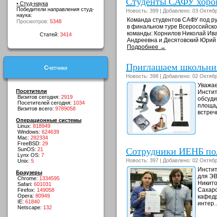
Студенты САФУ хоро
• Студ-наука
Победители направления студ-
Новость: 399 | Добавлено: 03 Октябр
наука:
Команда студентов САФУ под рук
Просмотров:
5348
в финальном туре Всероссийско
команды: Корнилов Николай Ива
Статей:
3414
Андреевна и Десятовский Юрий 
Подробнее →
Приглашаем школьник
Счетчики
Новость: 398 | Добавлено: 02 Октябр
Уважае
Посетители
Инстит
Визитов сегодня:
2919
обсуди
Посетителей сегодня:
1034
площад
Визитов всего:
9789058
встреч
Операционные системы
Linux:
818949
Windows:
624639
Mac:
282334
FreeBSD:
29
Сотрудники ИЕНБ пол
SunOS:
21
Lynx OS:
7
Новость: 397 | Добавлено: 02 Октябр
Unix:
5
Инстит
Браузеры
для ЭВ
Chrome:
1334595
Никито
Safari:
601031
Сахаро
Firefox:
149058
Opera:
80949
кафедр
IE:
61840
интер.
Netscape:
132