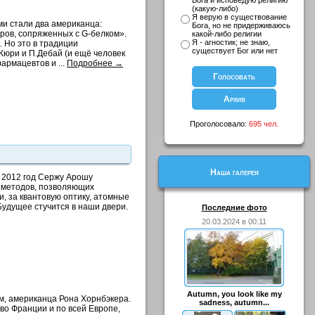
Бога и исповедую религию
(какую-либо)
Я верую в существование
ми стали два американца:
Бога, но не придерживаюсь
ров, сопряженных с G-белком».
какой-либо религии
Я - агностик; не знаю,
. Но это в традиции
существует Бог или нет
.Кюри и П.Дебай (и ещё человек
армацевтов и ...
Подробнее →
Проголосовало:
695 чел.
Наша галерея
 2012 год Сержу Арошу
х методов, позволяющих
, за квантовую оптику, атомные
Будущее стучится в наши двери.
Последние фото
20.03.2024 в 00:11
Autumn, you look like my
ям, американца Рона Хорнбэкера.
sadness, autumn...
во Франции и по всей Европе,