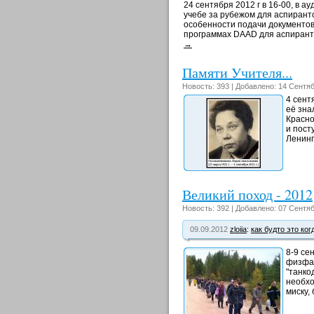
24 сентября 2012 г в 16-00, в 
учебе за рубежом для аспиранто
особенности подачи документов,
программах DAAD для аспиранто
→
Памяти Учителя...
Новость: 393 | Добавлено: 14 Сентяб
4 сент
её зна
Красно
и пост
Ленинг
Великий поход - 2012
Новость: 392 | Добавлено: 07 Сентяб
09.09.2012
zloiia
:
как будто это ког
8-9 се
физфак
"танко
необхо
миску,